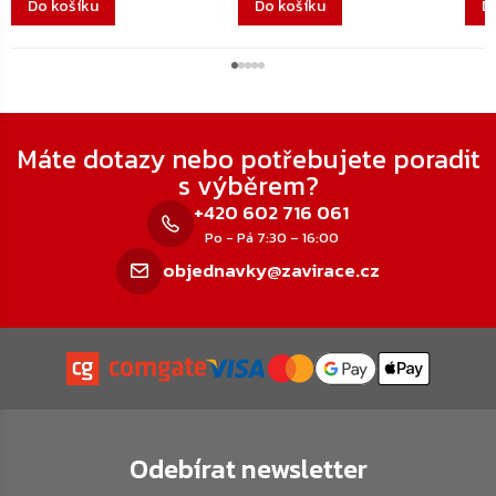
Do košíku
Do košíku
D
Zápatí
Máte dotazy nebo potřebujete poradit
s výběrem?
+420 602 716 061
Po - Pá 7:30 – 16:00
objednavky@zavirace.cz
Odebírat newsletter