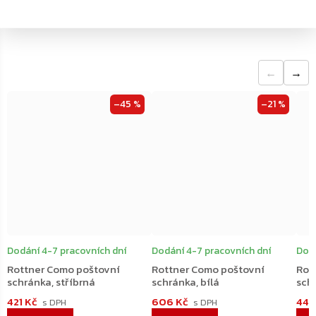
←
→
–45 %
–21 %
Dodání 4-7 pracovních dní
Dodání 4-7 pracovních dní
Dodá
Rottner Como poštovní
Rottner Como poštovní
Rot
schránka, stříbrná
schránka, bílá
schr
421 Kč
606 Kč
446