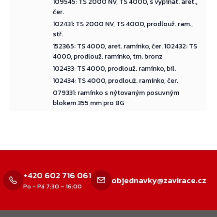
109545: TS 2000 NV, TS 4000, s vypínat. aret.,
čer.
102431: TS 2000 NV, TS 4000, prodlouž. ram.,
stř.
152365: TS 4000, aret. ramínko, čer. 102432: TS
4000, prodlouž. ramínko, tm. bronz
102433: TS 4000, prodlouž. ramínko, bíl.
102434: TS 4000, prodlouž. ramínko, čer.
079331: ramínko s nýtovaným posuvným
blokem 355 mm pro BG
+420 602 716 061
objednavky@zavirace.cz
Po - Pá 7:30 – 16:00