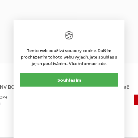
🍪
Tento web používá soubory cookie. Dalším
procházením tohoto webu vyjadřujete souhlas s
jejich používáním.. Více informací zde.
+ další
Skladem
Souhlasím
NV BC dveřní zavírač
Geze TS 4000 dveřní zavírač
2 219 Kč
od
H
od 1 834 Kč bez DPH