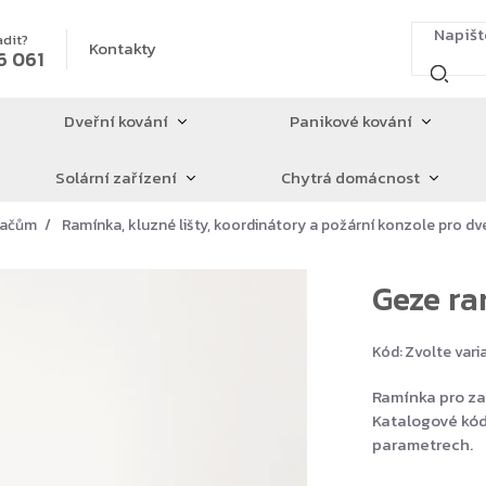
adit?
Kontakty
6 061
Dveřní kování
Panikové kování
Solární zařízení
Chytrá domácnost
íračům
Ramínka, kluzné lišty, koordinátory a požární konzole pro dv
Geze ra
Kód:
Zvolte vari
Ramínka pro za
Katalogové kód
parametrech.