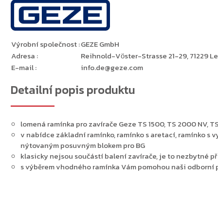
Výrobní společnost
:
GEZE GmbH
Adresa
:
Reihnold-Vӧster-Strasse 21-29, 71229 L
E-mail
:
info.de@geze.com
Detailní popis produktu
Zpět do obchodu
lomená ramínka pro zavírače Geze TS 1500, TS 2000 NV, TS
v nabídce základní ramínko, ramínko s aretací, ramínko s 
nýtovaným posuvným blokem pro BG
klasicky nejsou součástí balení zavírače, je to nezbytné 
s výběrem vhodného ramínka Vám pomohou naši odborní 