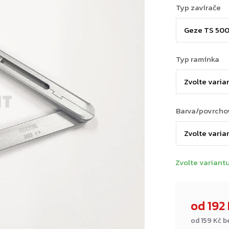
Typ zavírače
Typ ramínka
Barva/povrcho
Zvolte variant
od
192
od
159 Kč
b