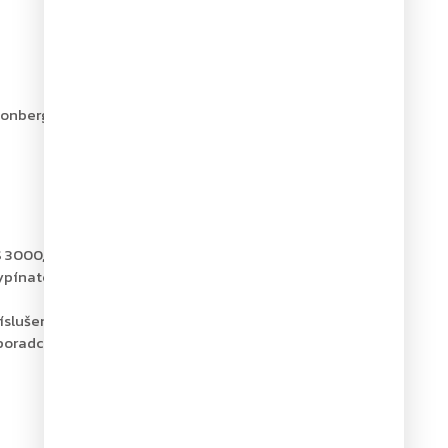
eonberg +49 7152 203 0, Germany
 3000, TS 4000, TS 5000 L.
vypínatelnou aretací a prodloužené ramínko, ramínko s
příslušenství pro správné fungování dveřního zavírače
poradci