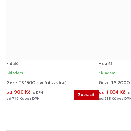
+ další
+ další
Skladem
Skladem
Geze TS 1500 dveřní zavírač
Geze TS 2000 
906 Kč
1 034 Kč
od
od
od 749 Kč bez DPH
od 855 Kč bez DP