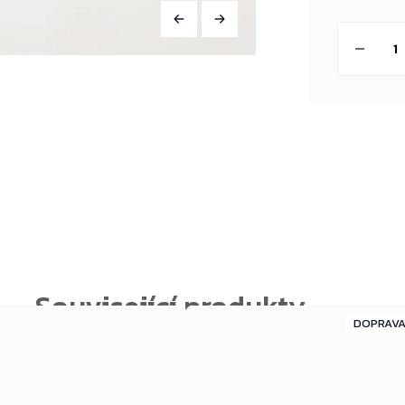
Měrná
cena:
ZDARMA