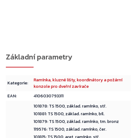
Přejít do košíku
Ramínka, kluzné lišty, koordinátory a požární
Kategorie
:
konzole pro dveřní zavírače
EAN
:
4106030793311
101878: TS 1500, základ. ramínko, stř.
101881: TS 1500, základ. ramínko, bíl.
101879: TS 1500, základ. ramínko, tm. bronz
119576: TS 1500, základ. ramínko, čer.
101815: TS 1500, aret. ramínko, stř.