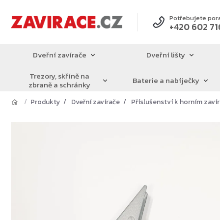
Přejít
na
Potřebujete por
+420 602 71
obsah
Dveřní zavírače
Dveřní lišty
Trezory, skříně na
Baterie a nabíječky
zbraně a schránky
Produkty
Dveřní zavírače
Příslušenství k horním zav