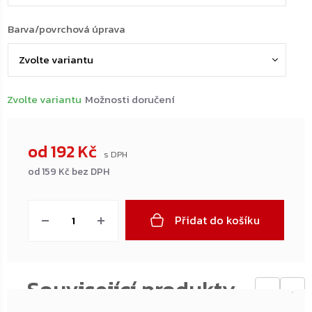
Barva/povrchová úprava
Zvolte variantu
Možnosti doručení
od
192 Kč
od
159 Kč
bez DPH
Měrná
cena:
Přidat do košíku
←
→