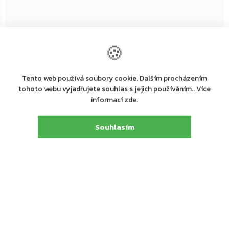
🍪
Tento web používá soubory cookie. Dalším procházením
tohoto webu vyjadřujete souhlas s jejich používáním.. Více
+ další
+ další
+ da
informací zde.
Skladem
Skladem
Skl
Geze TS 1500 dveřní zavírač
Geze TS 2000 NV BC dveřní
Gez
Souhlasím
zavírač
906 Kč
1 034 Kč
2
od
od
od