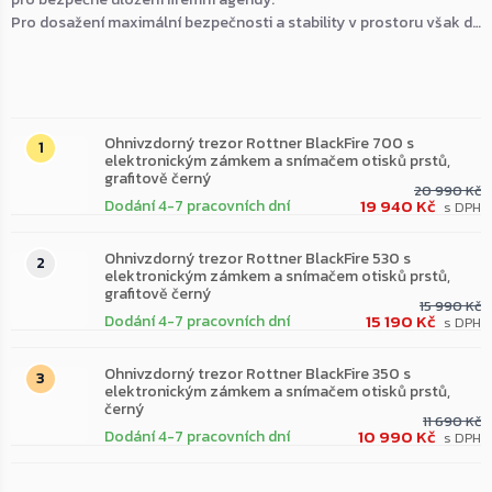
Pro dosažení maximální bezpečnosti a stability v prostoru však důrazně doporučujeme každý zakoupený model pevně ukotvit k podlaze.
Nejprodávanější
Ohnivzdorný trezor Rottner BlackFire 700 s
elektronickým zámkem a snímačem otisků prstů,
grafitově černý
20 990 Kč
19 940 Kč
Dodání 4-7 pracovních dní
Ohnivzdorný trezor Rottner BlackFire 530 s
elektronickým zámkem a snímačem otisků prstů,
grafitově černý
15 990 Kč
15 190 Kč
Dodání 4-7 pracovních dní
Ohnivzdorný trezor Rottner BlackFire 350 s
elektronickým zámkem a snímačem otisků prstů,
černý
11 690 Kč
10 990 Kč
Dodání 4-7 pracovních dní