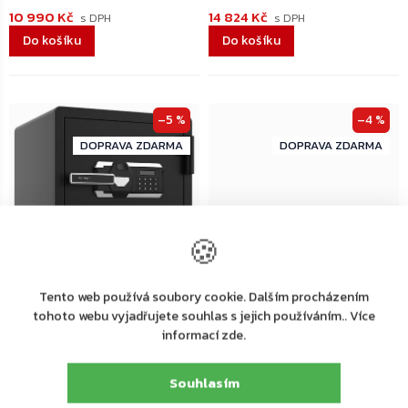
10 990 Kč
14 824 Kč
Do košíku
Do košíku
–5 %
–4 %
ZDARMA
ZDARMA
ZDARMA
ZDARMA
🍪
Tento web používá soubory cookie. Dalším procházením
Dodání 4-7 pracovních dní
Dodání 4-7 pracovních dní
tohoto webu vyjadřujete souhlas s jejich používáním.. Více
informací zde.
Ohnivzdorný trezor Rottner
Rottner Fire Hero 30
BlackFire 530 s elektronickým
ohnivzdorný trezor, antracit
zámkem a snímačem otisků
Souhlasím
prstů, grafitově černý