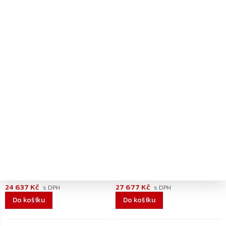
–4 %
–4 %
ZDARMA
ZDARMA
ZDARMA
ZDARMA
Dodání 4-7 pracovních dní
Dodání 4-7 pracovních dní
Rottner Fire Hero 50 EL
Rottner Fire Hero 65
ohnivzdorný elektronický
ohnivzdorný nábytkový
trezor, antracit
trezor, antracit
24 637 Kč
27 677 Kč
Do košíku
Do košíku