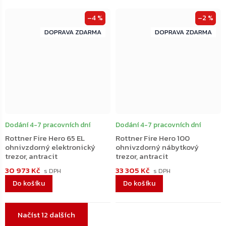
–4 %
–2 %
ZDARMA
ZDARMA
ZDARMA
ZDARMA
Dodání 4-7 pracovních dní
Dodání 4-7 pracovních dní
Rottner Fire Hero 65 EL
Rottner Fire Hero 100
ohnivzdorný elektronický
ohnivzdorný nábytkový
trezor, antracit
trezor, antracit
30 973 Kč
33 305 Kč
Do košíku
Do košíku
Ovládací
Načíst 12 dalších