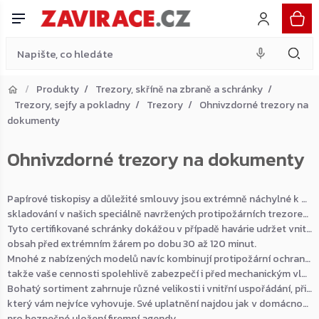
Přejít
na
obsah
Produkty
Trezory, skříně na zbraně a schránky
Trezory, sejfy a pokladny
Trezory
Ohnivzdorné trezory na
Přejít do košíku
dokumenty
Zpět do obchodu
Ohnivzdorné trezory na dokumenty
Papírové tiskopisy a důležité smlouvy jsou extrémně náchylné k poškození plameny, proto si zaslouží speciální
skladování v našich speciálně navržených protipožárních trezorech.
Tyto certifikované schránky dokážou v případě havárie udržet vnitřní teplotu v bezpečných mezích a chránit svůj
obsah před extrémním žárem po dobu 30 až 120 minut.
Mnohé z nabízených modelů navíc kombinují protipožární ochranu s oficiální bezpečnostní třídou,
takže vaše cennosti spolehlivě zabezpečí i před mechanickým vloupáním.
Bohatý sortiment zahrnuje různé velikosti i vnitřní uspořádání, přičemž si sami můžete zvolit typ zámku,
který vám nejvíce vyhovuje. Své uplatnění najdou jak v domácnostech pro ochranu osobních dokladů, tak v kancelářích
pro bezpečné uložení firemní agendy.