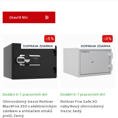
Otevřít filtr
Výpis
–5 %
–3 %
produktů
ZDARMA
ZDARMA
ZDARMA
ZDARMA
Dodání 4-7 pracovních dní
Dodání 4-7 pracovních dní
Ohnivzdorný trezor Rottner
Rottner Fire Safe 30
BlackFire 350 s elektronickým
nábytkový ohnivzdorný
zámkem a snímačem otisků
trezor, šedý
prstů, černý