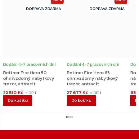
ZDARMA
ZDARMA
ZDARMA
ZDARMA
Dodání 4-7 pracovních dní
Dodání 4-7 pracovních dní
Dodá
Rottner Fire Hero 50
Rottner Fire Hero 65
Rott
ohnivzdorný nábytkový
ohnivzdorný nábytkový
náb
trezor, antracit
trezor, antracit
trez
22 510 Kč
27 677 Kč
63 
Do košíku
Do košíku
D
Zápatí