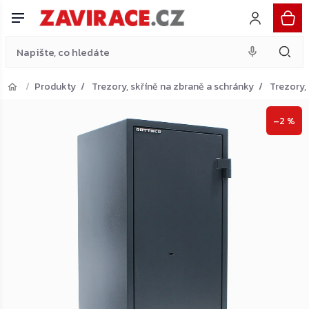
nábytkový trezor, antracit
Do košíku
Přejít
33 305 Kč
na
obsah
Produkty
Trezory, skříně na zbraně a schránky
Trezory,
Přejít do košíku
–2 %
Zpět do obchodu