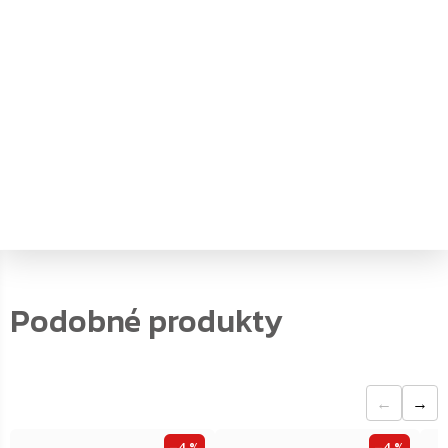
objem
:
81
typ zámku
:
Trezorový zámek na klíč
vnější hloubka
:
45
vnější šířka
:
44
vnější výška
:
95
vnitřní hloubka
:
30
vnitřní šířka
:
32.9
vnitřní výška
:
82
←
→
–4 %
–4 %