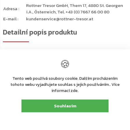
Rottner Tresor GmbH, Thern 17, 4880 St. Georgen
Adresa
:
i.A., Österreich, Tel. +43 (0) 7667 66 00 80
E-mail
:
kundenservice@rottner-tresor.at
Detailní popis produktu
Trezor Fire Hero 100 v antracitovém barevném provedení
disponuje
certifikovaným trezorovým zámkem
🍪
dodávaným spolu s 2 klíči
Jednoduchý ale funkční design poskytne
bezpečný
prostor
pro uložení cenností, šperků ale i šanonů nebo
Tento web používá soubory cookie. Dalším procházením
jiných kancelářských dokumentů
tohoto webu vyjadřujete souhlas s jejich používáním.. Více
Výhodou trezoru je
bezpečnostní třída I (ČSN EN 1143-1) a
informací zde.
ohnivzdornost
Působení
ohně
vydrží až po dobu 30 minut pro papírové
Souhlasím
dokumenty
Uvnitř trezoru se nachází
nastavitelná polička
Spodní strana má připravené otvory pro ukotvení
Kotvící materiál
je součástí balení