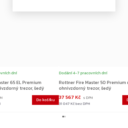
vních dní
Dodání 4-7 pracovních dní
aster 65 EL Premium
Rottner Fire Master 50 Premium
vzdorný trezor, šedý
ohnivzdorný trezor, šedý
37 567 Kč
Do košíku
H
31 047 Kč bez DPH