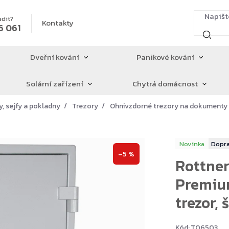
adit?
Kontakty
6 061
Dveřní kování
Panikové kování
Solární zařízení
Chytrá domácnost
y, sejfy a pokladny
Trezory
Ohnivzdorné trezory na dokumenty
Novinka
–5 %
Rottner
Premiu
trezor, 
Kód:
T06503