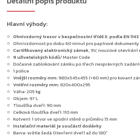
Detailní popis produktu
Hlavní výhody:
Ohnivzdorný trezor v bezpečnostní třídě II. podle EN 1143
Ohnivzdornost po dobu 60 minut pro papírové dokumenty
Certifikovaný elektronický zámek
, 9V, nouzové otevírání 
9 uživatelských kódů
/ Master Code
Dočasné zablokování zámku po třech nesprávných zadání
1 police
Vnější rozměry mm:
980x545x455 (+60 mm) pro kovaní z
Vnitřní rozměry mm:
820x400x295
Váha: 205 kg
Objem: 97 L
Tloušťka dveří: 90 mm
Celková tloušťka dveří: 110 mm
Kotvení: 1 otvor ve spodní stěně o průměru 15 mm
Instalační materiál je součástí dodávky
Barva: světle šedá Otevření dveří až do 180°