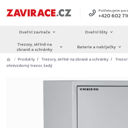
Přejít
na
Potřebujete por
+420 602 71
obsah
Dveřní zavírače
Dveřní lišty
Trezory, skříně na
Baterie a nabíječky
zbraně a schránky
Produkty
Trezory, skříně na zbraně a schránky
Trezor
ohnivzdorný trezor, šedý