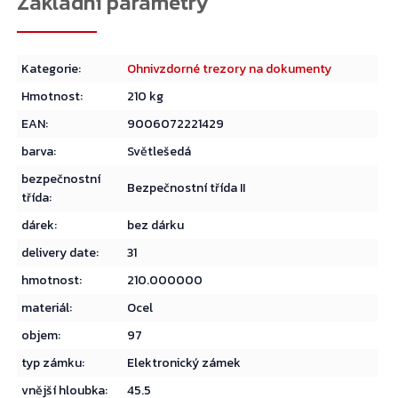
Kategorie
:
Ohnivzdorné trezory na dokumenty
Hmotnost
:
210 kg
EAN
:
9006072221429
barva
:
Světlešedá
bezpečnostní
Bezpečnostní třída II
třída
:
dárek
:
bez dárku
delivery date
:
31
hmotnost
:
210.000000
materiál
:
Ocel
objem
:
97
typ zámku
:
Elektronický zámek
vnější hloubka
:
45.5