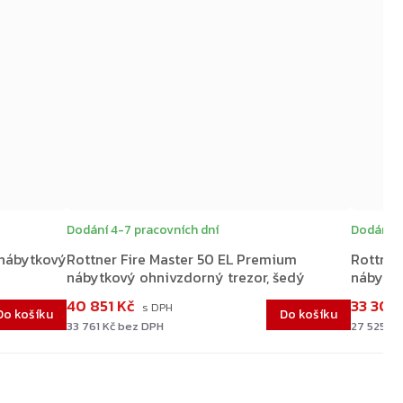
Dodání 4-7 pracovních dní
Dodání 4
 nábytkový
Rottner Fire Master 50 EL Premium
Rottner
nábytkový ohnivzdorný trezor, šedý
nábytko
40 851 Kč
33 305
Do košíku
Do košíku
33 761 Kč bez DPH
27 525 K