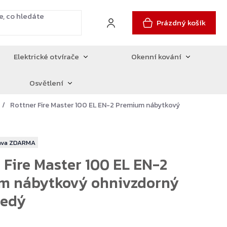
Prázdný košík
Elektrické otvírače
Okenní kování
Osvětlení
Rottner Fire Master 100 EL EN-2 Premium nábytkový
ZDARMA
 Fire Master 100 EL EN-2
m nábytkový ohnivzdorný
šedý