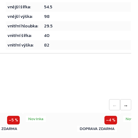
vnější šířka
:
54.5
vnější výška
:
98
Přejít do košíku
vnitřní hloubka
:
29.5
vnitřní šířka
:
40
vnitřní výška
:
82
←
→
Novinka
Novin
–5 %
–4 %
ZDARMA
ZDARMA
ZDARMA