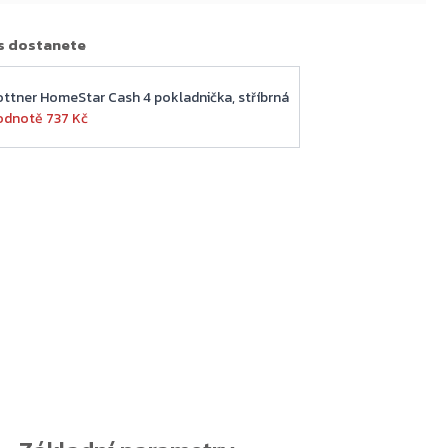
s dostanete
ottner HomeStar Cash 4 pokladnička, stříbrná
odnotě 737 Kč