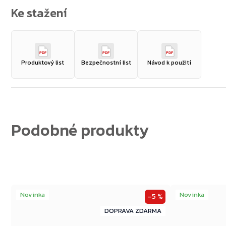
Zpět do obchodu
PDF
PDF
PDF
Produktový list
Bezpečnostní list
Návod k použití
Novinka
Novinka
–5 %
ZDARMA
ZDARMA