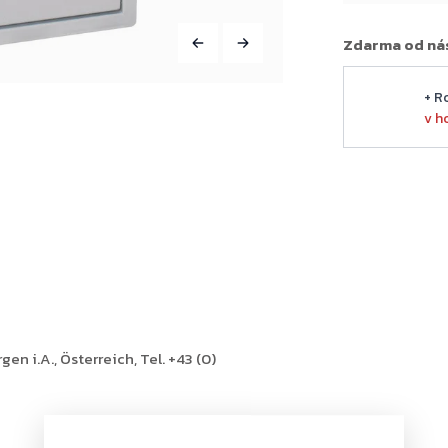
Zdarma od ná
+ R
v h
en i.A., Österreich, Tel. +43 (0)