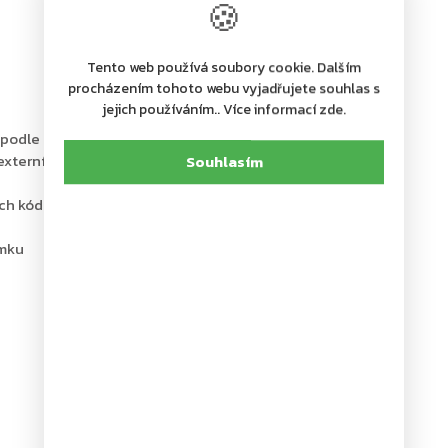
🍪
Tento web používá soubory cookie. Dalším
procházením tohoto webu vyjadřujete souhlas s
jejich používáním.. Více informací zde.
 podle
LFS-60P
externí baterií
Souhlasím
ch kódu
ámku