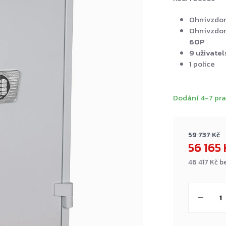
Ohnivzdor
Ohnivzdor
60P
9 uživate
1 police
Dodání 4-7 pra
59 737 Kč
56 165
46 417 Kč b
Měrná
cena: