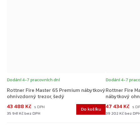
Dodání 4-7 pracovních dní
Dodání 4-7 praco
Rottner Fire Master 65 Premium nábytkový
Rottner Fire M
ohnivzdorný trezor, šedý
nábytkový ohni
43 488 Kč
47 434 Kč
Do košíku
35 941 Kč bez DPH
39 202 Kč bez DP