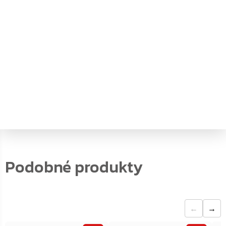
objem
:
13
typ zámku
:
Trezorový zámek na klíč
vnější hloubka
:
38.4
vnější šířka
:
42.7
vnější výška
:
30
vnitřní hloubka
:
23.5
vnitřní šířka
:
31.6
vnitřní výška
:
17
←
→