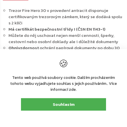
Trezor Fire Hero 30 v provedení antracit disponuje
certifikovaným trezorovým zámkem, který se dodává spolu
s 2 klíči
Má certifikát bezpečnostní třídy I (ČSN EN 1143-1)
Můžete do něj uschovat nejen menší cennosti, šperky,
cestovní nebo osobní doklady ale i důležité dokumenty
Ohnivzdornost
ochrání papírové dokumenty po dobu 30
minut
🍪
Uvnitř trezoru se nachází
nastavitelná polička
pro lepší
organizaci prostoru
Dveře trezoru lze otevřít do úhlu 180° a uzamknout 3-
Tento web používá soubory cookie. Dalším procházením
stranným uzamykacím mechanismem
tohoto webu vyjadřujete souhlas s jejich používáním.. Více
V případě potřeby je možné doobjednat doplňkové
informací zde.
vybavení
Na spodní straně trezoru se nacházejí připravené
otvory
pro ukotvení
Souhlasím
Kotvící materiál
je součástí balení
Hlavní výhody: