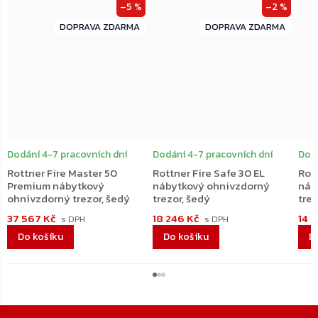
–5 %
–2 %
ZDARMA
ZDARMA
ZDARMA
ZDARMA
Dodání 4-7 pracovních dní
Dodání 4-7 pracovních dní
Dodá
Rottner Fire Master 50
Rottner Fire Safe 30 EL
Rott
Premium nábytkový
nábytkový ohnivzdorný
náb
ohnivzdorný trezor, šedý
trezor, šedý
trez
37 567 Kč
18 246 Kč
14 
Do košíku
Do košíku
D
Zápatí