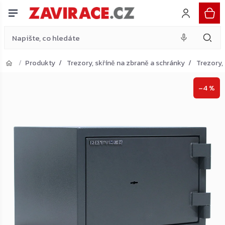
antracit
Do košíku
Přejít
17 349 Kč
na
obsah
Produkty
Trezory, skříně na zbraně a schránky
Trezory,
Přejít do košíku
–4 %
Zpět do obchodu