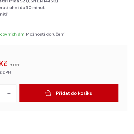
tní třída S2 (ČSN EN 14450)
roti ohni do 30 minut
nitř
covních dní
Možnosti doručení
 Kč
ez DPH
Přidat do košíku