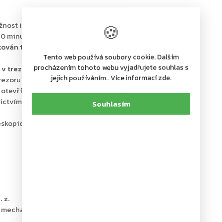
🍪
žnost i v domácích podmínkách ochránit své cennosti,
30 minut
fikován trezorový zámek
Tento web používá soubory cookie. Dalším
procházením tohoto webu vyjadřujete souhlas s
v trezoru uschovat i zbraně a munici
jejich používáním.. Více informací zde.
rezoru
e otevřít až do úhlu 180°
ictvím připravených otvorů
Souhlasím
kopické polici a teleskopickou závěsnou registraturu
 z.
cí mechanismus