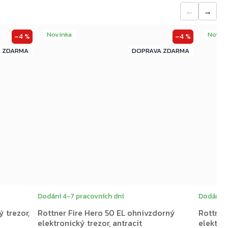
←
→
Novinka
Novin
–4 %
–4 %
ZDARMA
ZDARMA
ZDARMA
Dodání 4-7 pracovních dní
Dodání 4
 trezor,
Rottner Fire Hero 50 EL ohnivzdorný
Rottner
elektronický trezor, antracit
elektron