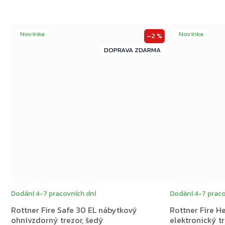
Novinka
Novinka
–2 %
ZDARMA
ZDARMA
Dodání 4-7 pracovních dní
Dodání 4-7 praco
Rottner Fire Safe 30 EL nábytkový
Rottner Fire H
ohnivzdorný trezor, šedý
elektronický tr