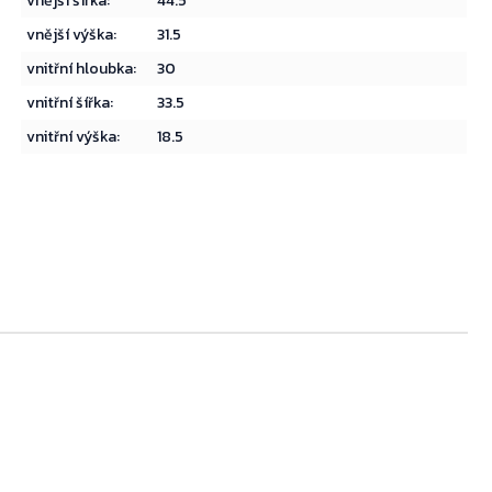
vnější šířka
:
44.5
vnější výška
:
31.5
vnitřní hloubka
:
30
vnitřní šířka
:
33.5
vnitřní výška
:
18.5
Přejít do košíku