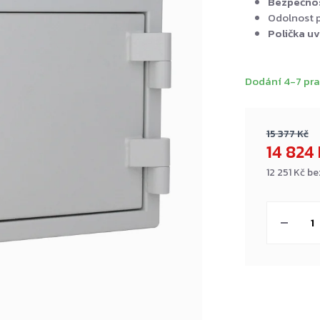
Bezpečnos
Odolnost p
Polička uv
Dodání 4-7 pra
15 377 Kč
14 824
12 251 Kč b
Měrná
cena: