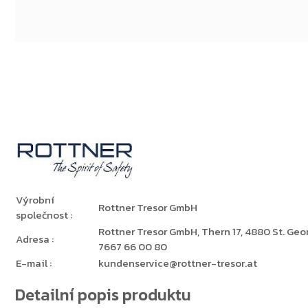
Výrobní
Rottner Tresor GmbH
společnost
:
Rottner Tresor GmbH, Thern 17, 4880 St. Georg
Adresa
:
7667 66 00 80
E-mail
:
kundenservice@rottner-tresor.at
Detailní popis produktu