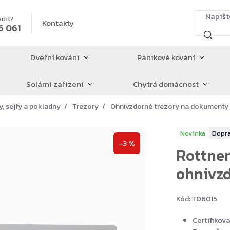
adit?
Kontakty
6 061
Dveřní kování
Panikové kování
Solární zařízení
Chytrá domácnost
y, sejfy a pokladny
Trezory
Ohnivzdorné trezory na dokumenty
Novinka
–3 %
Rottner
ohnivzd
Kód:
T06015
Certifikov