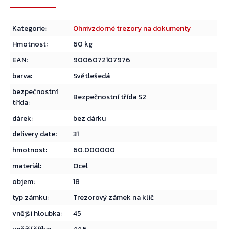
Kategorie
:
Ohnivzdorné trezory na dokumenty
Hmotnost
:
60 kg
EAN
:
9006072107976
barva
:
Světlešedá
bezpečnostní
Bezpečnostní třída S2
třída
:
dárek
:
bez dárku
delivery date
:
31
hmotnost
:
60.000000
materiál
:
Ocel
objem
:
18
typ zámku
:
Trezorový zámek na klíč
vnější hloubka
:
45