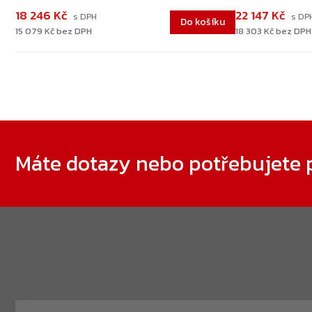
18 246 Kč
22 147 Kč
Do košíku
15 079 Kč bez DPH
18 303 Kč bez DPH
Zápatí
Máte dotazy nebo potřebujete 