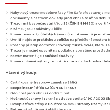
Nábytkový trezor modelové řady Fire Safe představuje mo
dokumenty a cestovní doklady proti ohni a to až po dobu 
Trezor má bezpečnostní třídu S2 (ČSN EN 14450) a certi
K zámku jsou dodávány 2 klíče
Kromě cenností, důležitých šanonů a dokumentů
je možné 
Uvnitř najdete
praktickou poličku
na předělení prostoru t
Pořádný přístup do trezoru dovolují
tlusté
dveře
, které lz
Trezor je
možné upevnit
na podlahu nebo stěnu prostředn
Kotvící materiál je
součástí dodávky
Kromě zmíněné výbavy je možné k trezoru doobjednat teles
Hlavní výhody:
Certifikovaný trezorový zámek se 2 klíči
Bezpečnostní třída S2 (ČSN EN 14450)
Odolnost proti ohni až do 30 minut
Možnost úschovy i zbraní a střeliva podle č.190 / 2003 Sb.
Dvouplášťové stěny o tloušťce 56 mm 3 stranný uzamyka
Betonová výplň
mezi plášti trezoru