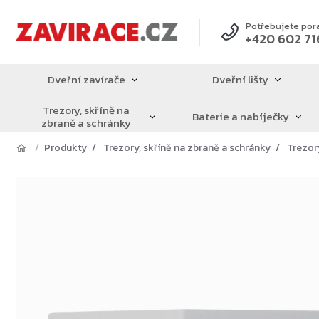
Přejít
na
Potřebujete por
+420 602 71
obsah
Dveřní zavírače
Dveřní lišty
Trezory, skříně na
Baterie a nabíječky
zbraně a schránky
Produkty
Trezory, skříně na zbraně a schránky
Trezor