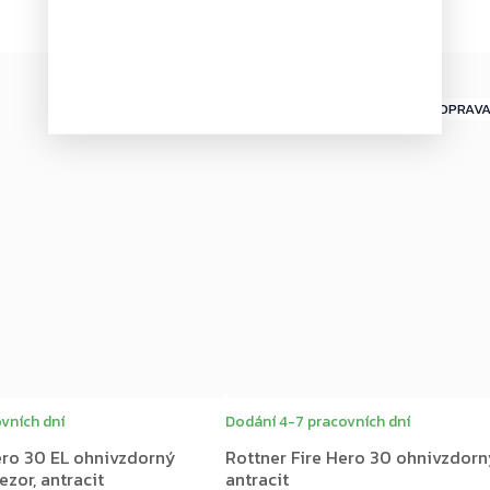
Novinka
–3 %
ZDARMA
ZDARMA
ZDARMA
vních dní
Dodání 4-7 pracovních dní
ero 30 EL ohnivzdorný
Rottner Fire Hero 30 ohnivzdorný
ezor, antracit
antracit