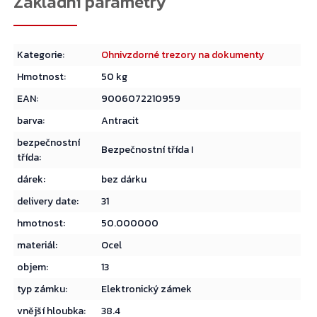
Kategorie
:
Ohnivzdorné trezory na dokumenty
Hmotnost
:
50 kg
EAN
:
9006072210959
barva
:
Antracit
bezpečnostní
Bezpečnostní třída I
třída
:
dárek
:
bez dárku
delivery date
:
31
hmotnost
:
50.000000
materiál
:
Ocel
objem
:
13
typ zámku
:
Elektronický zámek
vnější hloubka
:
38.4