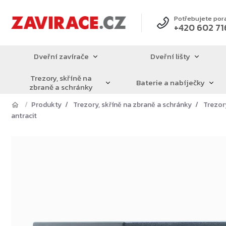
Přejít
na
Potřebujete por
+420 602 71
obsah
Dveřní zavírače
Dveřní lišty
Trezory, skříně na
Baterie a nabíječky
zbraně a schránky
Produkty
Trezory, skříně na zbraně a schránky
Trezor
antracit