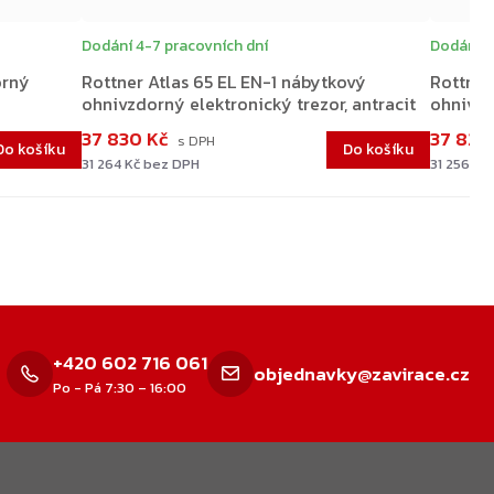
Dodání 4-7 pracovních dní
Dodání 4
orný
Rottner Atlas 65 EL EN-1 nábytkový
Rottner
ohnivzdorný elektronický trezor, antracit
ohnivzd
37 830 Kč
37 820
Do košíku
Do košíku
31 264 Kč bez DPH
31 256 Kč
+420 602 716 061
objednavky@zavirace.cz
Po - Pá 7:30 – 16:00