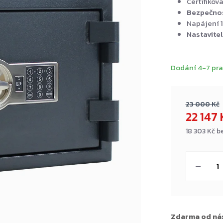
Certifikov
Bezpečnost
Napájení 1
Nastavitel
Dodání 4-7 pra
23 000 Kč
22 147
18 303 Kč b
Měrná
cena:
Zdarma od ná