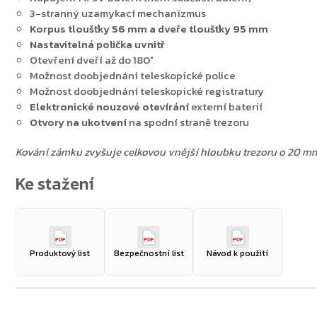
3-stranný uzamykací mechanizmus
Korpus tloušťky 56 mm a dveře tloušťky 95 mm
Nastavitelná polička uvnitř
Otevření dveří až do 180°
Možnost doobjednání teleskopické police
Možnost doobjednání teleskopické registratury
Elektronické nouzové otevírání
externí baterií
Otvory na ukotvení
na spodní straně trezoru
Zpět do obchodu
Kování zámku zvyšuje celkovou vnější hloubku trezoru o 20 m
PDF
PDF
PDF
Produktový list
Bezpečnostní list
Návod k použití