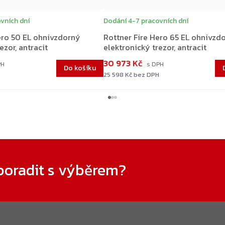
vních dní
Dodání 4-7 pracovních dní
ero 50 EL ohnivzdorný
Rottner Fire Hero 65 EL ohnivzd
ezor, antracit
elektronický trezor, antracit
30 973 Kč
Do košíku
25 598 Kč bez DPH
poradit s výběrem?