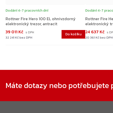
Dodání 4-7 pracovních dní
Dodání 4-7 praco
Rottner Fire Hero 100 EL ohnivzdorný
Rottner Fire H
elektronický trezor, antracit
elektronický tr
39 011 Kč
24 637 Kč
Do košíku
32 241 Kč bez DPH
20 361 Kč bez DPH
Zápatí
Máte dotazy nebo potřebujete 