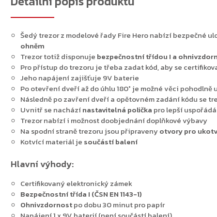
Detailní popis produktu
Šedý trezor z modelové řady Fire Hero nabízí bezpečné ulož
ohněm
Trezor totiž disponuje
bezpečnostní třídou I a ohnivzdor
Pro přístup do trezoru je třeba zadat kód, aby se certifik
Jeho napájení zajišťuje 9V baterie
Po otevření dveří až do úhlu 180° je možné věci pohodlně u
Následně po zavření dveří a opětovném zadání kódu se 
Uvnitř se nachází
nastavitelná polička
pro lepší uspořádá
Trezor nabízí i možnost doobjednání doplňkové výbavy
Na spodní straně trezoru jsou připraveny
otvory pro ukot
Kotvící materiál je
součástí balení
Hlavní výhody:
Certifikovaný elektronický zámek
Bezpečnostní třída I (ČSN EN 1143-1)
Ohnivzdornost
po dobu 30 minut pro papír
Napájení 1 x 9V baterií (není součástí balení)