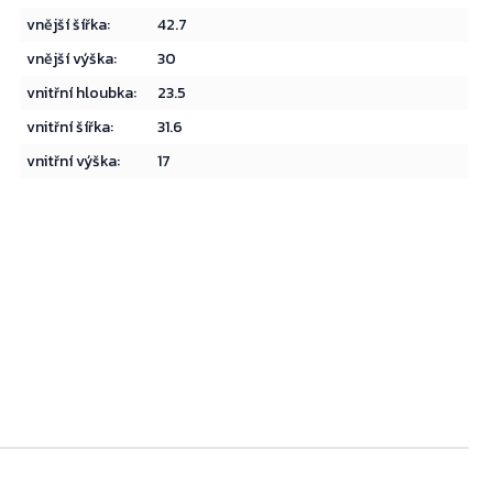
vnější šířka
:
42.7
vnější výška
:
30
vnitřní hloubka
:
23.5
vnitřní šířka
:
31.6
vnitřní výška
:
17
Přejít do košíku