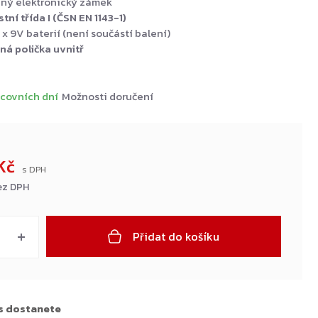
aný elektronický zámek
ní třída I (ČSN EN 1143-1)
 x 9V baterií (není součástí balení)
ná polička uvnitř
covních dní
Možnosti doručení
 Kč
ez DPH
Přidat do košíku
s dostanete