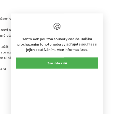
ení věcí a zároveň i jejich
spolehlivou ochranu před
🍪
ností až po dobu 30 minut
ovaný elektronický zámek otevřel
Tento web používá soubory cookie. Dalším
procházením tohoto webu vyjadřujete souhlas s
ložit
jejich používáním.. Více informací zde.
trezor uzamkne pomocí 3-stranného mechanismu
ní uložených věcí
Souhlasím
vení