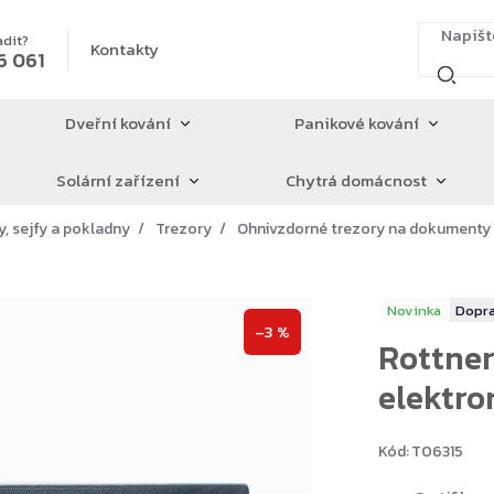
adit?
Kontakty
6 061
Dveřní kování
Panikové kování
Solární zařízení
Chytrá domácnost
y, sejfy a pokladny
Trezory
Ohnivzdorné trezory na dokumenty
Novinka
–3 %
Rottner
elektron
Kód:
T06315