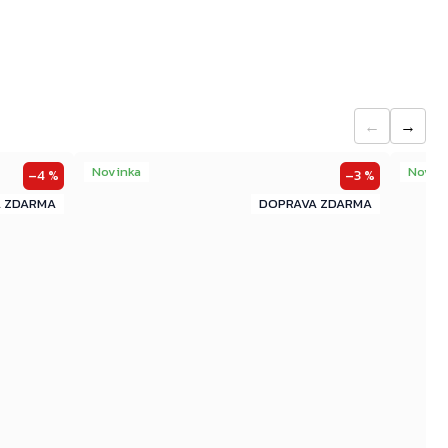
←
→
Novinka
Novin
–4 %
–3 %
ZDARMA
ZDARMA
ZDARMA