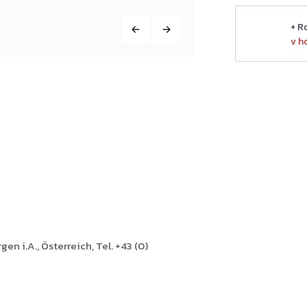
+ R
v h
en i.A., Österreich, Tel. +43 (0)