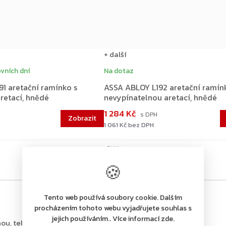
+ další
vních dní
Na dotaz
1 aretační ramínko s
ASSA ABLOY L192 aretační ramín
retací, hnědé
nevypínatelnou aretací, hnědé
1 284 Kč
1 061 Kč bez DPH
🍪
Tento web používá soubory cookie. Dalším
procházením tohoto webu vyjadřujete souhlas s
jejich používáním.. Více informací zde.
ou, tel.: +420 226 806 200