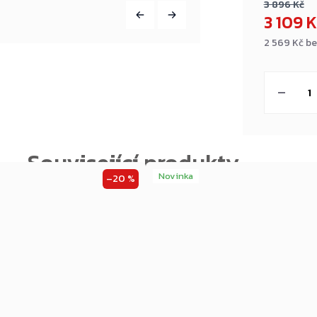
3 896 Kč
3 109 
2 569 Kč b
Měrná
cena:
Novinka
–20 %