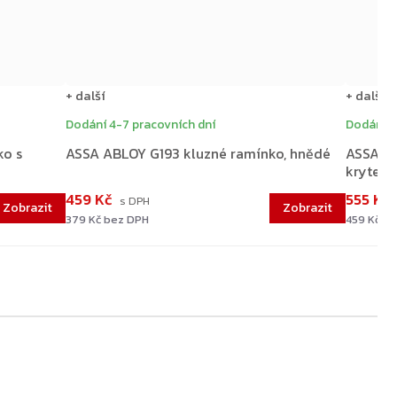
+ další
+ další
Dodání 4-7 pracovních dní
Dodání 4
ko s
ASSA ABLOY G193 kluzné ramínko, hnědé
ASSA AB
krytem,
459 Kč
555 Kč
379 Kč bez DPH
459 Kč b