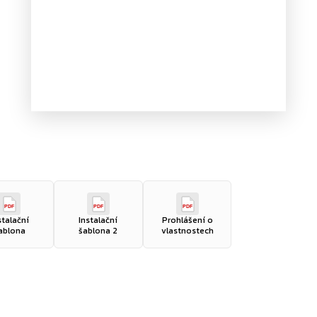
PDF
PDF
PDF
stalační
Instalační
Prohlášení o
ablona
šablona 2
vlastnostech