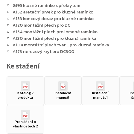
G195 kluzné ramínko s překrytem
A152 aretační prvek pro kluzné ramínko
A153 koncový doraz pro kluzné ramínko
A120 montážní plech pro DC
A154 montážní plech pro lomené ramínko
A130 montážní plech pro kluzná ramínka
A104 montážní plech tvar L pro kluzná ramínka
A173 nerezový kryt pro DC300
PDF
PDF
PDF
Katalog k
Instalační
Instalační
In
produktu
manuál
manuál 1
š
PDF
Prohlášení o
vlastnostech 2