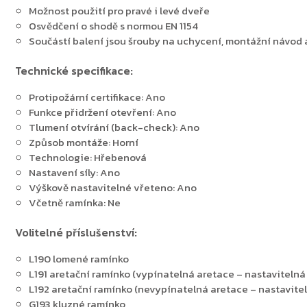
Možnost použití pro pravé i levé dveře
Osvědčení o shodě s normou EN 1154
Součástí balení jsou šrouby na uchycení, montážní návod 
Zpět do obchodu
Technické specifikace:
Protipožární certifikace: Ano
Funkce přidržení otevření: Ano
Tlumení otvírání (back-check): Ano
Způsob montáže: Horní
Technologie: Hřebenová
Nastavení síly: Ano
Výškově nastavitelné vřeteno: Ano
Včetně ramínka: Ne
Volitelné příslušenství:
L190 lomené ramínko
L191 aretační ramínko (vypínatelná aretace – nastavitelná 
L192 aretační ramínko (nevypínatelná aretace – nastavitel
G193 kluzné ramínko