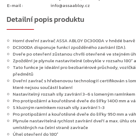
E-mail
:
info@assaabloy.cz
Detailní popis produktu
Horní dveřní zavírač ASSA ABLOY DC300DA v hnědé barvě
DC300DA disponuje funkcí zpožděného zavírání (DA).
Dveře po otevření zůstanou chvíli otevřené ve stejném úh
Zpoždění je plynule nastavitelné (obvykle v rozsahu 180° a
Tato funkce je ideální pro bezbariérové průchody, vozíčk
předmětů
Dveřní zavírač s hřebenovou technologií certifikován s l
které nejsou součástí balení
Nastavitelný rozsah síly zavírání 3-6 s lomeným ramínkem
Pro protipožární a kouřotěsné dveře do šířky 1400 mm a vá
S kluzným ramínkem rozsah síly zavírání 1-3
Pro protipožární a kouřotěsné dveře do šířky 950 mm a vá
Plynule nastavitelná rychlost zavírání dveří a max. úhlu o
umístěných na čelní straně zavírače
Úhel otevření do 180°