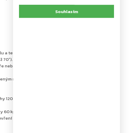
Souhlasím
lu a teprve poté se začnou pomalu zavírat
ž 70°).
áře nebo pro pohodlné přenášení rozměrnějších
omeným ramínkem L190 a kluznými ramínky G193 a G195,
hy 120 kg
hy 60 kg
tevření (back-check) se provádí pomocí ventilů