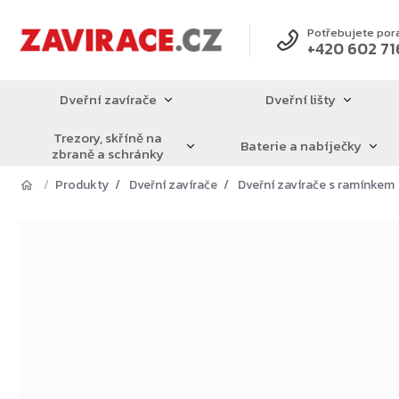
Přejít
na
Potřebujete por
+420 602 71
obsah
Dveřní zavírače
Dveřní lišty
Trezory, skříně na
Baterie a nabíječky
zbraně a schránky
Produkty
Dveřní zavírače
Dveřní zavírače s ramínkem