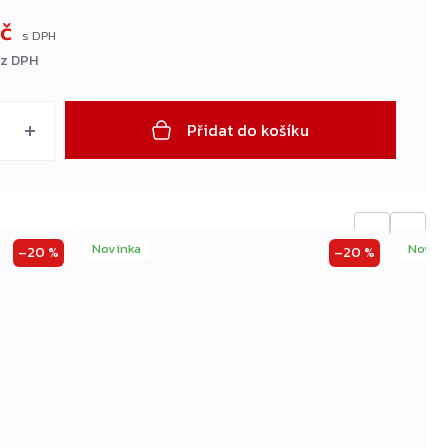
Kč
ez DPH
Přidat do košíku
←
→
Novinka
Novin
–20 %
–20 %