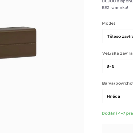
DC300 disponu
BEZ ramínka!
Model
Vel./síla zavír
Barva/povrcho
Dodání 4-7 pra