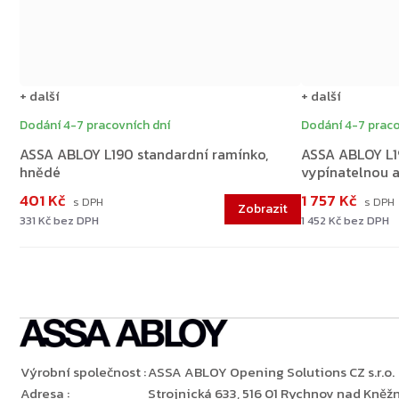
+ další
+ další
Dodání 4-7 pracovních dní
Dodání 4-7 praco
ASSA ABLOY L190 standardní ramínko,
ASSA ABLOY L19
hnědé
vypínatelnou a
401 Kč
1 757 Kč
331 Kč bez DPH
1 452 Kč bez DPH
Výrobní společnost
:
ASSA ABLOY Opening Solutions CZ s.r.o.
Adresa
:
Strojnická 633, 516 01 Rychnov nad Kněžn