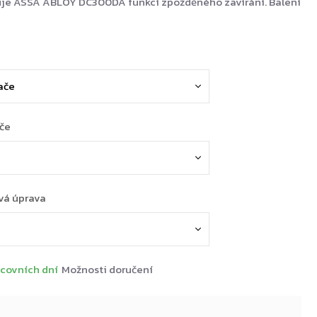
je ASSA ABLOY DC300DA funkcí zpožděného zavírání. Balení
ače
vá úprava
covních dní
Možnosti doručení