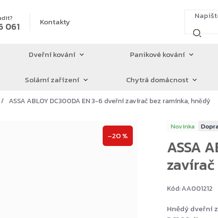
adit?
Kontakty
6 061
Dveřní kování
Panikové kování
Solární zařízení
Chytrá domácnost
ASSA ABLOY DC300DA EN 3-6 dveřní zavírač bez ramínka, hnědý
Novinka
–20 %
ASSA A
zavírač
Kód:
AA001212
Hnědý dveřní z