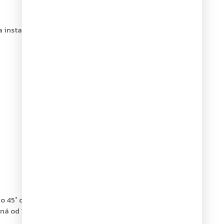
a instalační šablona
o 45˚ do150˚)
ná od 70°do 140°)