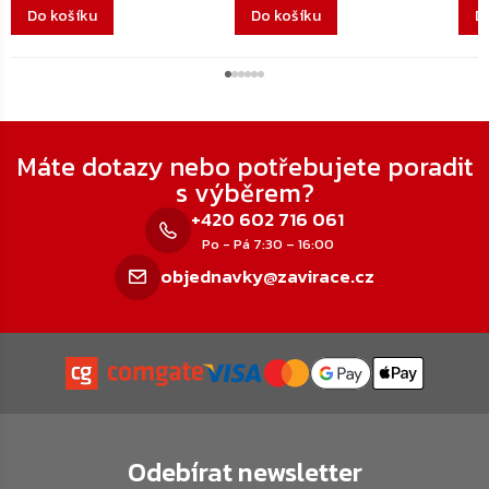
Do košíku
Do košíku
D
Zápatí
Máte dotazy nebo potřebujete poradit
s výběrem?
+420 602 716 061
Po - Pá 7:30 – 16:00
objednavky@zavirace.cz
Odebírat newsletter