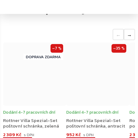
←
→
–7 %
–35 %
ZDARMA
ZDARMA
Dodání 4-7 pracovních dní
Dodání 4-7 pracovních dní
Dodá
Rottner Villa Spezial-Set
Rottner Villa Spezial-Set
Rot
poštovní schránka, zelená
poštovní schránka, antracit
poš
2 389 Kč
952 Kč
2 3