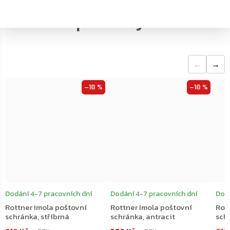
←
→
–18 %
–18 %
Dodání 4-7 pracovních dní
Dodání 4-7 pracovních dní
Dodá
Rottner Imola poštovní
Rottner Imola poštovní
Rot
schránka, stříbrná
schránka, antracit
sch