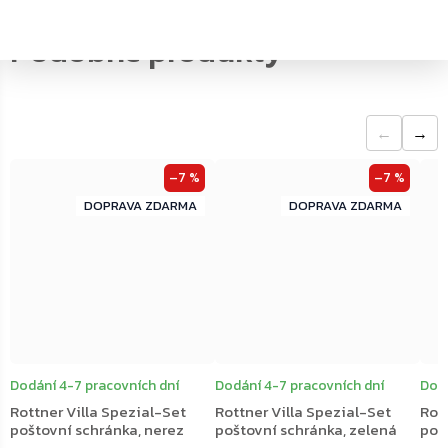
←
→
–7 %
–7 %
ZDARMA
ZDARMA
ZDARMA
ZDARMA
Dodání 4-7 pracovních dní
Dodání 4-7 pracovních dní
Dodá
Rottner Villa Spezial-Set
Rottner Villa Spezial-Set
Rot
poštovní schránka, nerez
poštovní schránka, zelená
poš