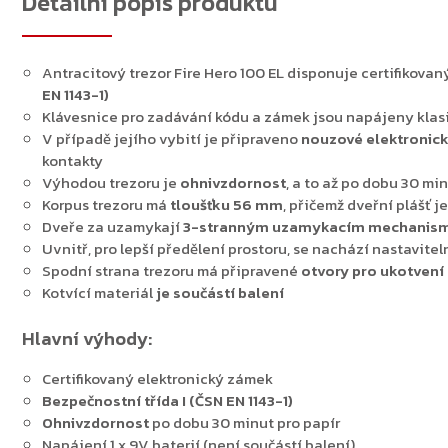
Detailní popis produktu
Antracitový trezor Fire Hero 100 EL disponuje certifikov
EN 1143-1)
Klávesnice pro zadávání kódu a zámek jsou napájeny klas
V případě jejího vybití je připraveno
nouzové elektronick
kontakty
Výhodou trezoru je
ohnivzdornost
, a to až po dobu 30 m
Korpus trezoru má
tloušťku
56
mm
, přičemž dveřní plášť 
Dveře za uzamykají
3-stranným uzamykacím mechani
Uvnitř, pro lepší předělení prostoru, se nachází nastavitel
Spodní strana trezoru má připravené
otvory pro ukotvení
Kotvící materiál
je součástí balení
Hlavní výhody:
Certifikovaný elektronický zámek
Bezpečnostní třída I (ČSN EN 1143-1)
Ohnivzdornost
po dobu 30 minut pro papír
Napájení 1 x 9V baterií (není součástí balení)