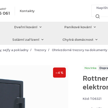
adit?
Kontakty
6 061
Dveřní kování
Panikové kování
Solární zařízení
Chytrá domácnost
y, sejfy a pokladny
Trezory
Ohnivzdorné trezory na dokumenty
Novinka
–4 %
Rottner
elektron
Kód:
T06321