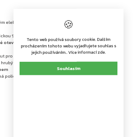
🍪
aným elektronickým zámkem a
bezpečnostní třídou I (ČSN
ickou 9V baterií
Tento web používá soubory cookie. Dalším
é otevírání
přiložením náhradní baterie na vnější
procházením tohoto webu vyjadřujete souhlas s
jejich používáním.. Více informací zde.
inut pro papírové dokumenty
je hrubý 95 mm
Souhlasím
smem
ná polička