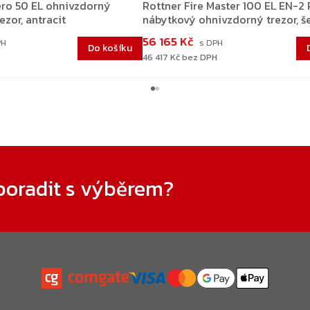
ero 50 EL ohnivzdorný
Rottner Fire Master 100 EL EN-
ezor, antracit
nábytkový ohnivzdorný trezor, š
56 165 Kč
Do košíku
46 417 Kč bez DPH
poradit s výběrem?