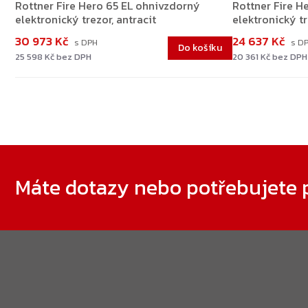
Rottner Fire Hero 65 EL ohnivzdorný
Rottner Fire H
elektronický trezor, antracit
elektronický tr
30 973 Kč
24 637 Kč
Do košíku
25 598 Kč bez DPH
20 361 Kč bez DPH
Zápatí
Máte dotazy nebo potřebujete 