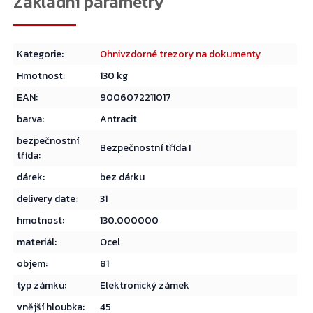
Kategorie
:
Ohnivzdorné trezory na dokumenty
Hmotnost
:
130 kg
EAN
:
9006072211017
barva
:
Antracit
bezpečnostní
Bezpečnostní třída I
třída
:
dárek
:
bez dárku
delivery date
:
31
hmotnost
:
130.000000
materiál
:
Ocel
objem
:
81
typ zámku
:
Elektronický zámek
vnější hloubka
:
45