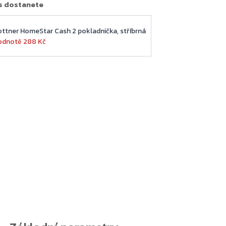
s dostanete
ottner HomeStar Cash 2 pokladnička, stříbrná
odnotě 288 Kč