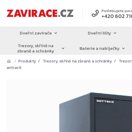
Přejít
na
Potřebujete por
+420 602 71
obsah
Dveřní zavírače
Dveřní lišty
Trezory, skříně na
Baterie a nabíječky
zbraně a schránky
Produkty
Trezory, skříně na zbraně a schránky
Trezor
antracit