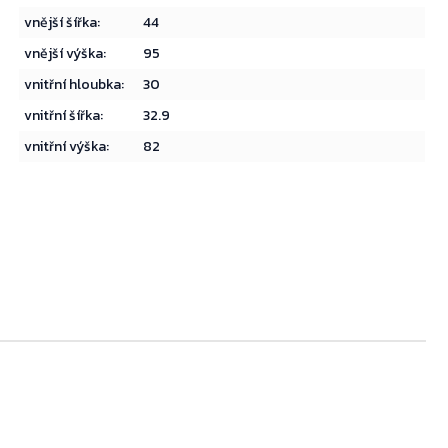
vnější šířka
:
44
vnější výška
:
95
vnitřní hloubka
:
30
vnitřní šířka
:
32.9
Přejít do košíku
vnitřní výška
:
82