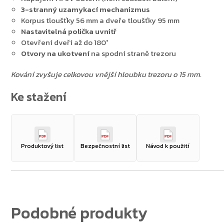
3-stranný uzamykací mechanizmus
Korpus tloušťky 56 mm a dveře tloušťky 95 mm
Nastavitelná polička uvnitř
Otevření dveří až do 180°
Otvory na ukotvení
na spodní straně trezoru
Zpět do obchodu
Kování zvyšuje celkovou vnější hloubku trezoru o 15 mm.
PDF
PDF
PDF
Produktový list
Bezpečnostní list
Návod k použití