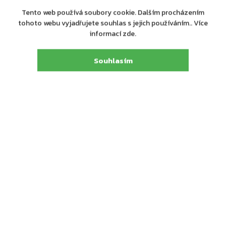
společnost
Rottner Tresor GmbH
:
Tento web používá soubory cookie. Dalším procházením
tohoto webu vyjadřujete souhlas s jejich používáním.. Více
Rottner Tresor GmbH, Thern 17, 4880 St. Georgen
Adresa
:
informací zde.
i.A., Österreich, Tel. +43 (0) 7667 66 00 80
E-mail
:
kundenservice@rottner-tresor.at
Souhlasím
Detailní popis produktu
Trezor Atlas 65 má
certifikovaný trezorový zámek
dodávaný spolu s 2 klíči
Disponuje bezpečnostní třídou I (ČSN EN 1143-1)
a kromě
šperků, cenností, dokladů nebo různých dokumentů
můžete v trezoru Atlas 65 uschovat i krátké zbraně nebo
munici
Uložené věci budou proti ohni chráněny i díky
ohnivzdornosti trezoru
a to až po dobu 30 minut
Trezor je dodáván s 2 klíči, přičemž po otočení klíčem se
dveře uzamknou
3-stranným uzamykacím
mechanismem