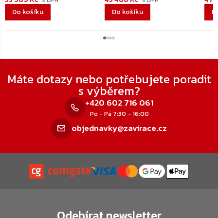
Do košíku
Do košíku
D
Zápatí
Máte dotazy nebo potřebujete poradit
s výběrem?
+420 602 716 061
Po - Pá 7:30 – 16:00
objednavky@zavirace.cz
Odebírat newsletter