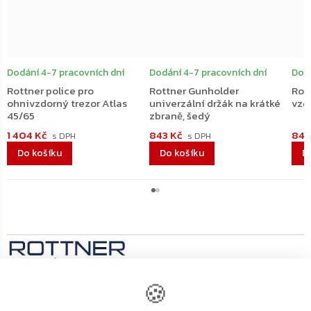
Dodání 4-7 pracovních dní
Dodání 4-7 pracovních dní
Dodá
Rottner police pro
Rottner Gunholder
Rot
ohnivzdorný trezor Atlas
univerzální držák na krátké
vzd
45/65
zbraně, šedý
1 404 Kč
843 Kč
842
Do košíku
Do košíku
D
🍪
Výrobní