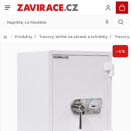
bílý
Do košíku
Přejít
33 566 Kč
na
obsah
Produkty
Trezory, skříně na zbraně a schránky
Trezory,
Přejít do košíku
–4 %
Zpět do obchodu