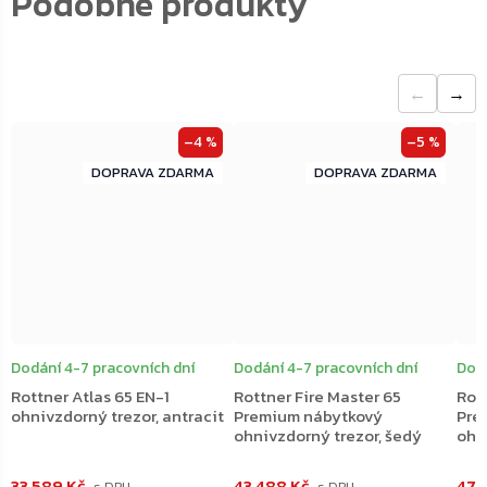
←
→
–4 %
–5 %
ZDARMA
ZDARMA
ZDARMA
ZDARMA
Dodání 4-7 pracovních dní
Dodání 4-7 pracovních dní
Dodá
Rottner Atlas 65 EN-1
Rottner Fire Master 65
Rott
ohnivzdorný trezor, antracit
Premium nábytkový
Pre
ohnivzdorný trezor, šedý
ohn
33 589 Kč
43 488 Kč
47 