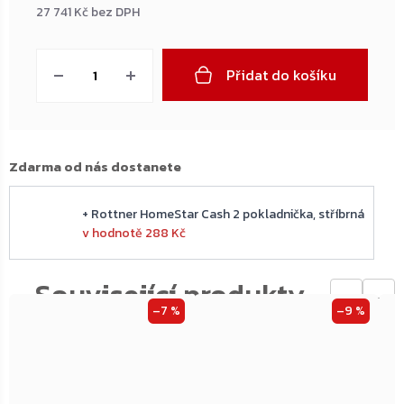
27 741 Kč bez DPH
Měrná
cena:
Přidat do košíku
Zdarma od nás dostanete
+ Rottner HomeStar Cash 2 pokladnička, stříbrná
v hodnotě 288 Kč
←
→
–7 %
–9 %