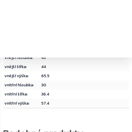
dárek
:
bez dárku
delivery date
:
31
hmotnost
:
164.000000
materiál
:
Ocel
objem
:
62.68
typ zámku
:
Trezorový zámek na klíč
vnější hloubka
:
43
vnější šířka
:
44
vnější výška
:
65.5
vnitřní hloubka
:
30
vnitřní šířka
:
36.4
vnitřní výška
:
57.4