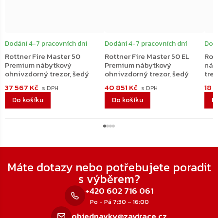
Dodání 4-7 pracovních dní
Dodání 4-7 pracovních dní
Dodá
Rottner Fire Master 50
Rottner Fire Master 50 EL
Rott
Premium nábytkový
Premium nábytkový
náb
ohnivzdorný trezor, šedý
ohnivzdorný trezor, šedý
trez
37 567 Kč
40 851 Kč
18 
Do košíku
Do košíku
D
Zápatí
Máte dotazy nebo potřebujete poradit
s výběrem?
+420 602 716 061
Po - Pá 7:30 – 16:00
objednavky@zavirace.cz