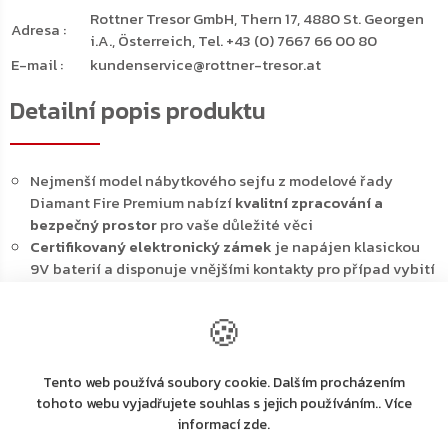
Rottner Tresor GmbH, Thern 17, 4880 St. Georgen
Adresa
:
i.A., Österreich, Tel. +43 (0) 7667 66 00 80
E-mail
:
kundenservice@rottner-tresor.at
Detailní popis produktu
Nejmenší model nábytkového sejfu z modelové řady
Diamant Fire Premium nabízí
kvalitní zpracování a
bezpečný prostor
pro vaše důležité věci
Certifikovaný elektronický zámek
je napájen klasickou
9V baterií a disponuje vnějšími kontakty pro případ vybití
baterie
Trezor se může pochlubit bezpečnostní třídou II (ČSN EN
🍪
1143-1) a ohnivzdorností po dobu 30 minut
Kromě cenností, šperků a cestovních dokladů je možné
uschovat i krátké zbraně a munici
Tento web používá soubory cookie. Dalším procházením
Dveře o tloušťce 125 mm j
e možné otevřít až do úhlu 180°,
tohoto webu vyjadřujete souhlas s jejich používáním.. Více
přičemž po zadání hesla se dveře uzavřou bezpečným 3-
informací zde.
stranným uzamykacím mechanismem