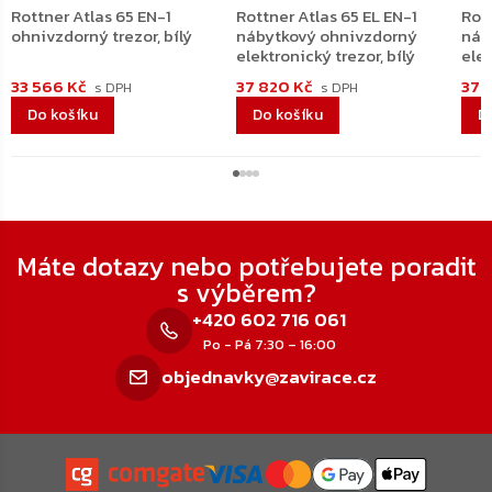
Rottner Atlas 65 EN-1
Rottner Atlas 65 EL EN-1
Rott
ohnivzdorný trezor, bílý
nábytkový ohnivzdorný
náb
elektronický trezor, bílý
elek
33 566 Kč
37 820 Kč
37 
Do košíku
Do košíku
D
Zápatí
Máte dotazy nebo potřebujete poradit
s výběrem?
+420 602 716 061
Po - Pá 7:30 – 16:00
objednavky@zavirace.cz