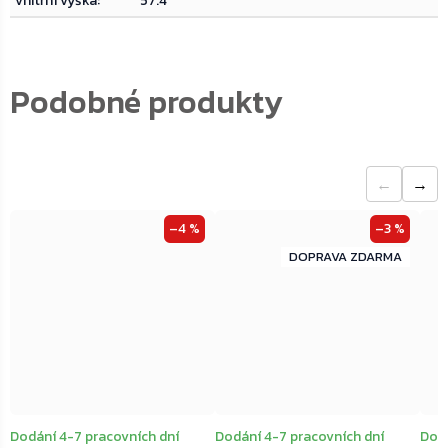
vnitřní výška
:
57.4
←
→
–4 %
–3 %
ZDARMA
ZDARMA
Dodání 4-7 pracovních dní
Dodání 4-7 pracovních dní
Dodá