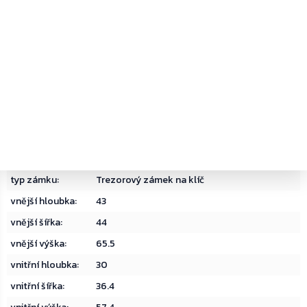
barva
:
Antracit
bezpečnostní
Bezpečnostní třída I
třída
:
dárek
:
bez dárku
delivery date
:
31
hmotnost
:
164.000000
materiál
:
Ocel
objem
:
62.68
typ zámku
:
Trezorový zámek na klíč
vnější hloubka
:
43
vnější šířka
:
44
vnější výška
:
65.5
vnitřní hloubka
:
30
vnitřní šířka
:
36.4