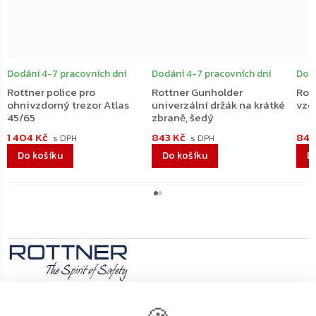
Dodání 4-7 pracovních dní
Dodání 4-7 pracovních dní
Dodá
Rottner police pro
Rottner Gunholder
Rot
ohnivzdorný trezor Atlas
univerzální držák na krátké
vzd
45/65
zbraně, šedý
1 404 Kč
843 Kč
842
Do košíku
Do košíku
D
Výrobní