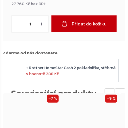
27 760 Kč bez DPH
Měrná
cena:
Přidat do košíku
Zdarma od nás dostanete
+ Rottner HomeStar Cash 2 pokladnička, stříbrná
v hodnotě 288 Kč
←
→
–7 %
–9 %