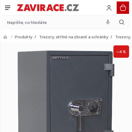
antracit
Do košíku
Přejít
33 589 Kč
na
obsah
Produkty
Trezory, skříně na zbraně a schránky
Trezory,
Přejít do košíku
–4 %
Zpět do obchodu