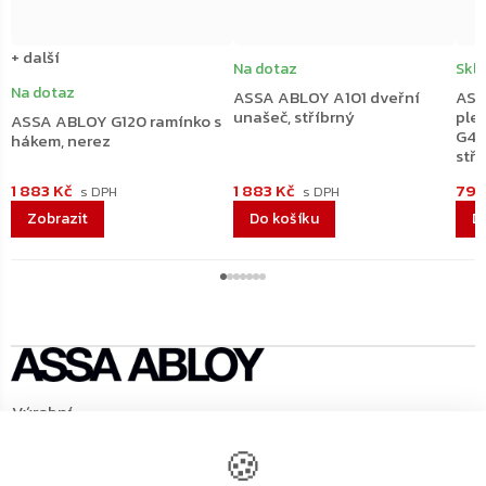
+ další
Na dotaz
Skl
Na dotaz
ASSA ABLOY A101 dveřní
ASS
unašeč, stříbrný
ple
ASSA ABLOY G120 ramínko s
G46
hákem, nerez
stří
1 883 Kč
1 883 Kč
792
Do košíku
D
Výrobní
ASSA ABLOY Opening Solutions CZ s.r.o.
společnost
:
🍪
Strojnická 633, 516 01 Rychnov nad Kněžnou,
Adresa
:
tel.: +420 226 806 200