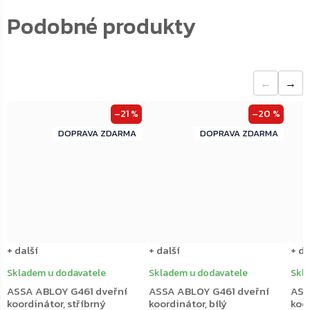
←
→
–21 %
–20 %
ZDARMA
ZDARMA
ZDARMA
ZDARMA
+ další
+ další
+ da
Skladem u dodavatele
Skladem u dodavatele
Skl
ASSA ABLOY G461 dveřní
ASSA ABLOY G461 dveřní
ASS
koordinátor, stříbrný
koordinátor, bílý
koo