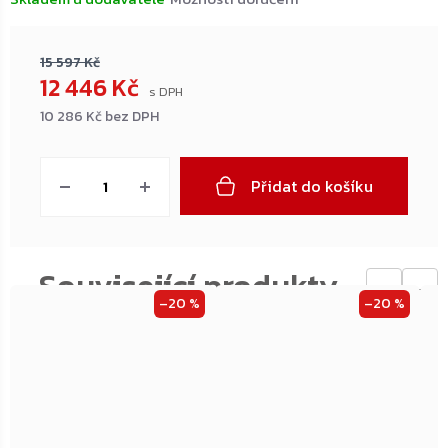
15 597 Kč
12 446 Kč
10 286 Kč bez DPH
Měrná
cena:
Přidat do košíku
←
→
–20 %
–20 %