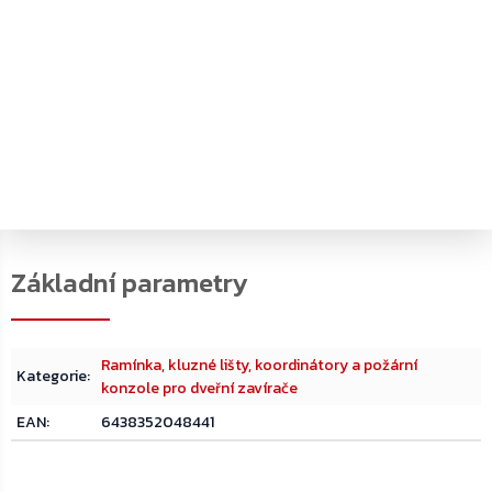
PDF
PDF
PDF
Katalog k produktu
Produktový list
Instalační manuál
PDF
PDF
PDF
Prohlášení o
Instalační šablona
Certifkát (EN)
vlastnostech
Ramínka, kluzné lišty, koordinátory a požární
Kategorie
:
konzole pro dveřní zavírače
EAN
:
6438352048441