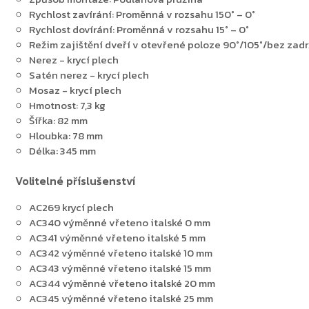
Rychlost zavírání: Proměnná v rozsahu 150° – 0°
Rychlost dovírání: Proměnná v rozsahu 15° – 0°
Zpět do obchodu
Režim zajištění dveří v otevřené poloze 90°/105°/bez zad
Nerez - krycí plech
Satén nerez - krycí plech
Mosaz - krycí plech
Hmotnost: 7,3 kg
Šířka: 82 mm
Hloubka: 78 mm
Délka: 345 mm
Volitelné příslušenství
AC269 krycí plech
AC340 výměnné vřeteno italské 0 mm
AC341 výměnné vřeteno italské 5 mm
AC342 výměnné vřeteno italské 10 mm
AC343 výměnné vřeteno italské 15 mm
AC344 výměnné vřeteno italské 20 mm
AC345 výměnné vřeteno italské 25 mm