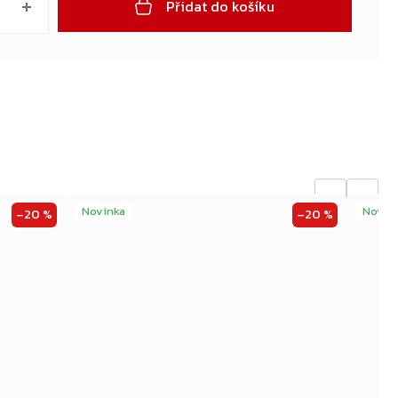
Přidat do košíku
←
→
Novinka
Novin
–20 %
–20 %