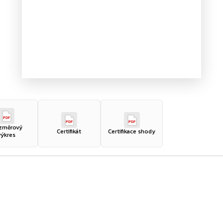
PDF
PDF
PDF
změrový
Certifikát
Certifikace shody
výkres