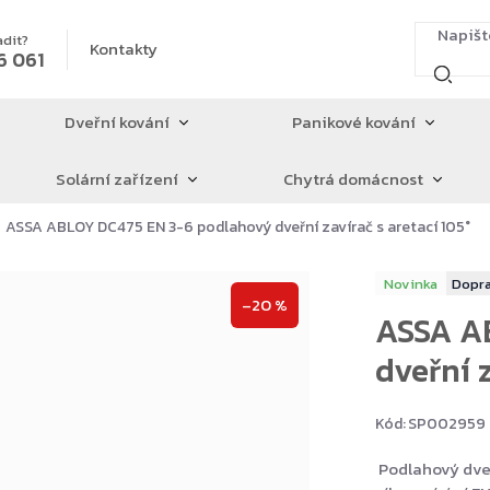
adit?
Kontakty
6 061
Dveřní kování
Panikové kování
Solární zařízení
Chytrá domácnost
ASSA ABLOY DC475 EN 3-6 podlahový dveřní zavírač s aretací 105°
Novinka
–20 %
ASSA A
dveřní z
Kód:
SP002959
Podlahový dveř