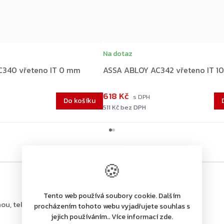
Na dotaz
C340 vřeteno IT 0 mm
ASSA ABLOY AC342 vřeteno IT 1
618 Kč
Do košíku
511 Kč bez DPH
🍪
Tento web používá soubory cookie. Dalším
ou, tel.: +420 226 806 200
procházením tohoto webu vyjadřujete souhlas s
jejich používáním.. Více informací zde.