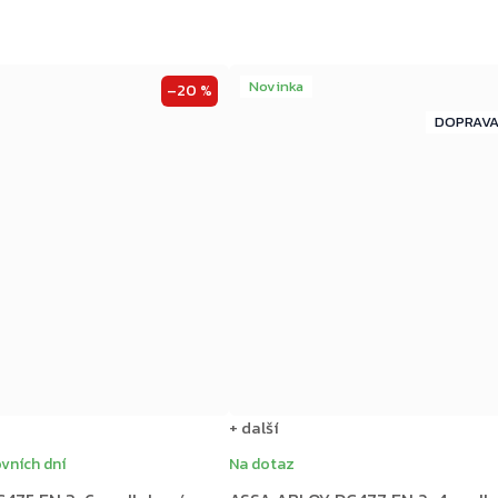
Novinka
–20 %
ZDARMA
+ další
vních dní
Na dotaz