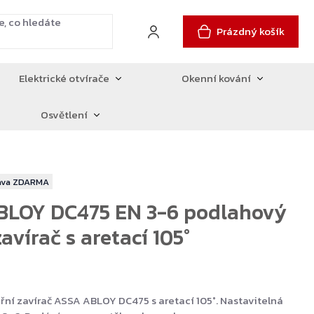
Prázdný košík
Elektrické otvírače
Okenní kování
Osvětlení
ZDARMA
BLOY DC475 EN 3-6 podlahový
avírač s aretací 105°
ní zavírač ASSA ABLOY DC475 s aretací 105°. Nastavitelná