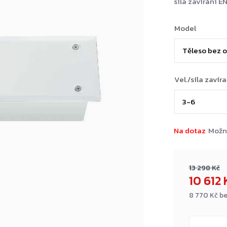
síla zavírání E
Model
Vel./síla zavír
Na dotaz
Možn
13 298 Kč
10 612
8 770 Kč b
Měrná
cena: