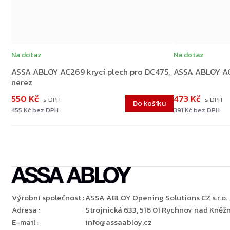
Na dotaz
Na dotaz
ASSA ABLOY AC269 krycí plech pro DC475,
ASSA ABLOY A
nerez
550 Kč
473 Kč
Do košíku
455 Kč bez DPH
391 Kč bez DPH
Výrobní společnost
:
ASSA ABLOY Opening Solutions CZ s.r.o.
Adresa
:
Strojnická 633, 516 01 Rychnov nad Kněžn
E-mail
:
info@assaabloy.cz