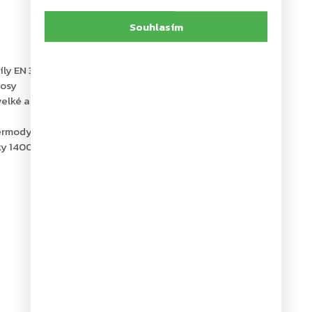
Souhlasím
ly EN 3-6
 osy
velké a velmi těžké dveře
 termodynamických ventilů
ky 1400 mm a váhy 300 kg