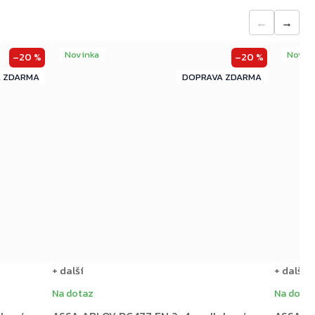
←
→
Novinka
Novin
–20 %
–20 %
ZDARMA
ZDARMA
ZDARMA
+ další
+ další
Na dotaz
Na dota