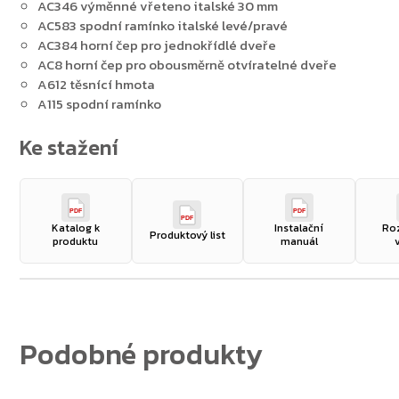
AC346 výměnné vřeteno italské 30 mm
AC583 spodní ramínko italské levé/pravé
AC384 horní čep pro jednokřídlé dveře
AC8 horní čep pro obousměrně otvíratelné dveře
A612 těsnící hmota
A115 spodní ramínko
PDF
PDF
PDF
Katalog k
Instalační
Ro
Produktový list
produktu
manuál