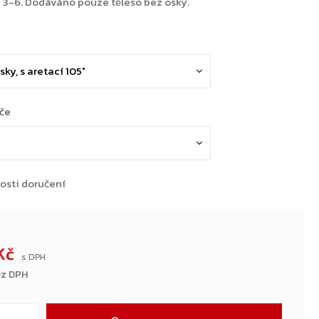
N 3-6. Dodáváno pouze těleso bez osky.
ače
osti doručení
 Kč
ez DPH