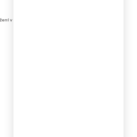
ržení v otevřené poloze