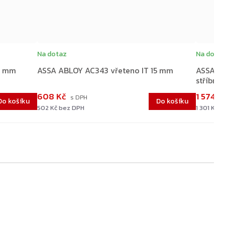
Na dotaz
Na dota
0 mm
ASSA ABLOY AC343 vřeteno IT 15 mm
ASSA AB
stříbrné
608 Kč
1 574 K
Do košíku
Do košíku
502 Kč bez DPH
1 301 Kč 