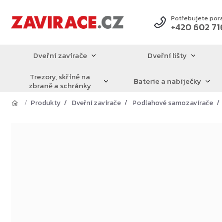
Přejít
na
Potřebujete por
+420 602 71
obsah
Dveřní zavírače
Dveřní lišty
Trezory, skříně na
Baterie a nabíječky
zbraně a schránky
Produkty
Dveřní zavírače
Podlahové samozavírače