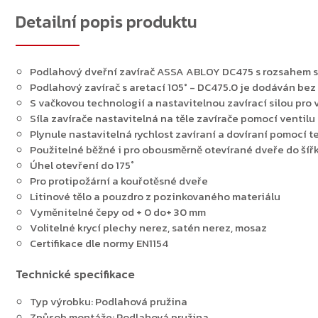
Detailní popis produktu
Podlahový dveřní zavírač ASSA ABLOY DC475 s rozsahem sí
Podlahový zavírač s aretací 105° - DC475.0 je dodáván bez
S vačkovou technologií a nastavitelnou zavírací silou pro 
Síla zavírače nastavitelná na těle zavírače pomocí ventilu
Plynule nastavitelná rychlost zavíraní a dovíraní pomocí
Použitelné běžné i pro obousměrně otevírané dveře do šíř
Úhel otevření do 175˚
Pro protipožární a kouřotěsné dveře
Litinové tělo a pouzdro z pozinkovaného materiálu
Vyměnitelné čepy od + 0 do+ 30 mm
Volitelné krycí plechy nerez, satén nerez, mosaz
Certifikace dle normy EN1154
Technické specifikace
Typ výrobku: Podlahová pružina
Způsob montáže: Podlahová pružina