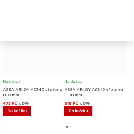
←
→
–20 %
–20 %
Na dotaz
Na dotaz
ASSA ABLOY AC340 vřeteno
ASSA ABLOY AC342 vřeteno
IT 0 mm
IT 10 mm
473 Kč
618 Kč
Do košíku
Do košíku