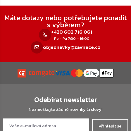
Zápatí
Máte dotazy nebo potřebujete poradit
s výběrem?
+420 602 716 061
Po - Pá 7:30 – 16:00
objednavky@zavirace.cz
Odebírat newsletter
Nezmeškejte žádné novinky či slevy!
Přihlásit se