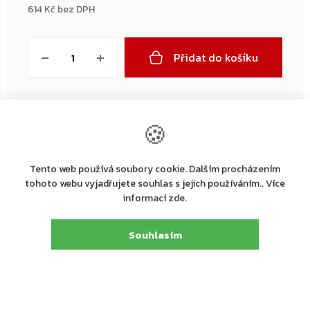
614 Kč bez DPH
Měrná
cena:
Přidat do košíku
🍪
←
→
–20 %
–20 %
ZDARMA
ZDARMA
Tento web používá soubory cookie. Dalším procházením
tohoto webu vyjadřujete souhlas s jejich používáním.. Více
informací zde.
Souhlasím
+ další
+ další
+ da
Dodání 4-7 pracovních dní
Na dotaz
Na 