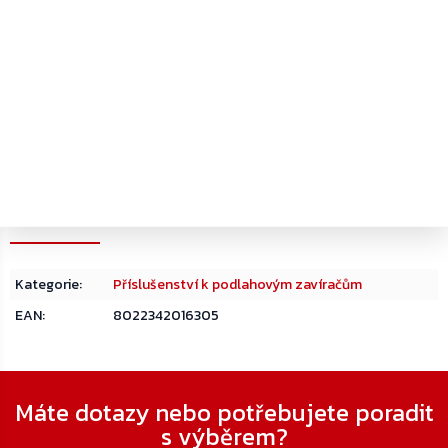
Spodní italské ramínko k podlahovým zavíračům ASSA
ABLOY AC115
Určeno pro zavírače ASSA ABLOY DC475 a DC477
Příslušenství k mechanickým podlahovým dveřním
zavíračům
Kategorie
:
Příslušenství k podlahovým zavíračům
EAN
:
8022342016305
Zápatí
Máte dotazy nebo potřebujete poradit
s výběrem?