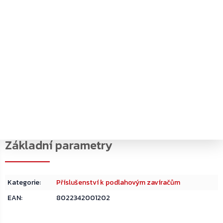
Detailní popis produktu
Horní čep pro obousměrně otvíratelné dveře ASSA ABLOY
AC8
Určeno pro podlahové zavírače ASSA ABLOY DC475 a
DC477
Příslušenství k mechanickým podlahovým dveřním
zavíračům
Kategorie
:
Příslušenství k podlahovým zavíračům
EAN
:
8022342001202