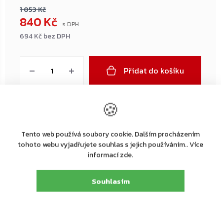
1 053 Kč
840 Kč
694 Kč bez DPH
Měrná
cena:
Přidat do košíku
🍪
←
→
–20 %
–20 %
Tento web používá soubory cookie. Dalším procházením
ZDARMA
tohoto webu vyjadřujete souhlas s jejich používáním.. Více
ZDARMA
informací zde.
Souhlasím