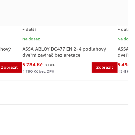
+ další
+ další
Na dotaz
Na dota
ahový
ASSA ABLOY DC477 EN 2-4 podlahový
ASSA A
dveřní zavírač bez aretace
dveřní z
5 784 Kč
5 494 
4 780 Kč bez DPH
4 541 Kč 