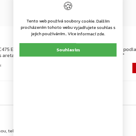
🍪
Tento web používá soubory cookie. Dalším
procházením tohoto webu vyjadřujete souhlas s
+ další
jejich používáním.. Více informací zde.
Na dotaz
475 EN 3-6 podlahový
ASSA ABLOY DC475 EN 3-6 podl
Souhlasím
s aretací 90°
dveřní zavírač s aretací 105°
10 612 Kč
8 770 Kč bez DPH
ou, tel.: +420 226 806 200