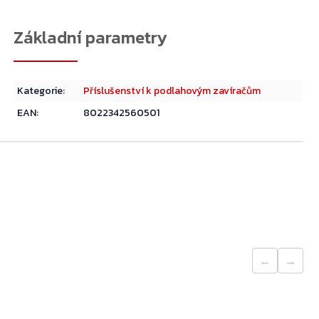
Přejít do košíku
Kategorie
:
Příslušenství k podlahovým zavíračům
EAN
:
8022342560501
←
→