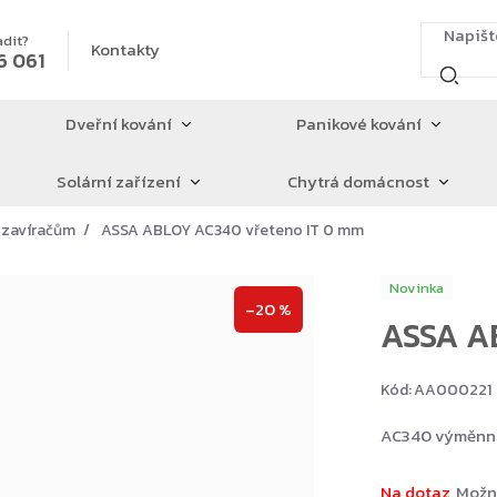
adit?
Kontakty
6 061
Dveřní kování
Panikové kování
Solární zařízení
Chytrá domácnost
 zavíračům
ASSA ABLOY AC340 vřeteno IT 0 mm
Novinka
–20 %
ASSA A
Kód:
AA000221
AC340 výměnné
Na dotaz
Možn