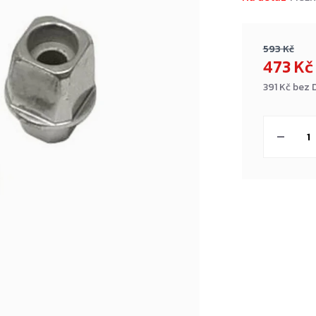
593 Kč
473 K
391 Kč bez 
Měrná
cena: