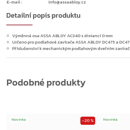
E-mail
:
info@assaabloy.cz
Detailní popis produktu
Zpět do obchodu
Výměnná osa ASSA ABLOY AC340 s distancí 0 mm
Určeno pro podlahové zavírače ASSA ABLOY DC475 a DC47
Příslušenství k mechanickým podlahovým dveřním zavíra
Novinka
Novinka
–20 %