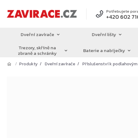
Přejít
na
Potřebujete por
+420 602 71
obsah
Dveřní zavírače
Dveřní lišty
Trezory, skříně na
Baterie a nabíječky
zbraně a schránky
Produkty
Dveřní zavírače
Příslušenství k podlahovým