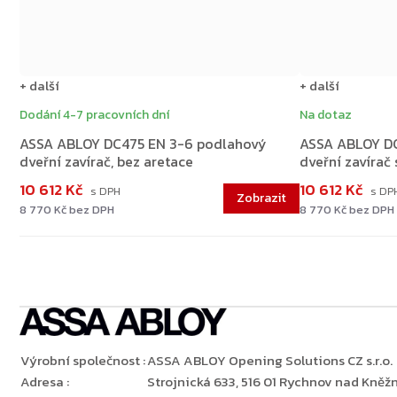
+ další
+ další
Dodání 4-7 pracovních dní
Na dotaz
ASSA ABLOY DC475 EN 3-6 podlahový
ASSA ABLOY DC
dveřní zavírač, bez aretace
dveřní zavírač 
10 612 Kč
10 612 Kč
8 770 Kč bez DPH
8 770 Kč bez DPH
Výrobní společnost
:
ASSA ABLOY Opening Solutions CZ s.r.o.
Adresa
:
Strojnická 633, 516 01 Rychnov nad Kněžn