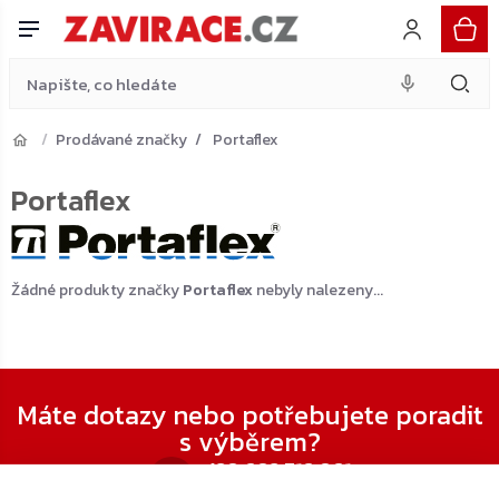
Přejít
na
obsah
Prodávané značky
Portaflex
Portaflex
Žádné produkty značky
Portaflex
nebyly nalezeny...
Zápatí
Máte dotazy nebo potřebujete poradit
s výběrem?
+420 602 716 061
Po - Pá 7:30 – 16:00