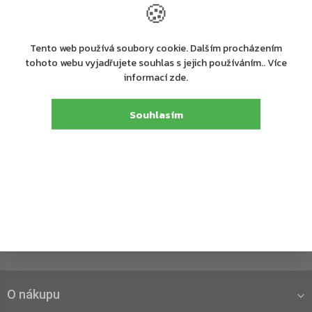
🍪
objednavky@zavirace.cz
Tento web používá soubory cookie. Dalším procházením
tohoto webu vyjadřujete souhlas s jejich používáním.. Více
informací zde.
Souhlasím
Odebírat newsletter
Nezmeškejte žádné novinky či slevy!
Přihlásit se
Vložením e-mailu souhlasíte s
podmínkami ochrany osobních údajů
O nákupu