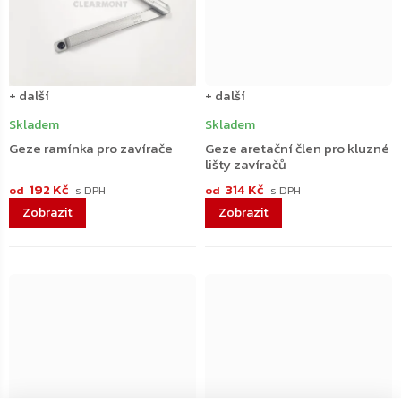
+ další
+ další
Skladem
Skladem
Geze ramínka pro zavírače
Geze aretační člen pro kluzné
lišty zavíračů
192 Kč
314 Kč
od
od