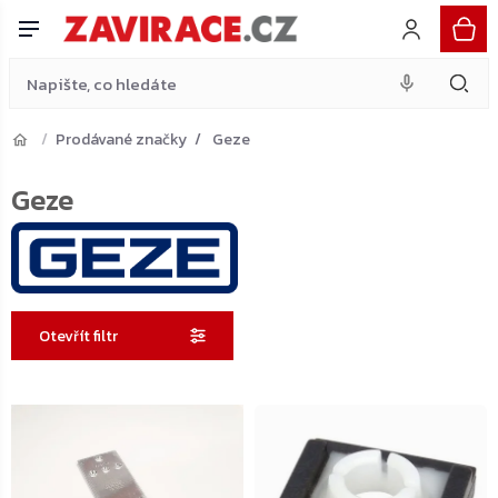
Přejít
na
obsah
Prodávané značky
Geze
Geze
Otevřít filtr
Výpis
produktů