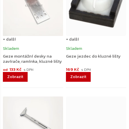
+ další
+ další
Skladem
Skladem
Geze montážní desky na
Geze jezdec do kluzné lišty
zavírače, ramínka, kluzné lišty
133 Kč
169 Kč
od