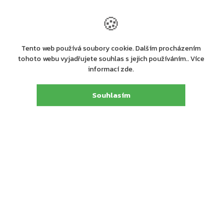
🍪
+ další
+ další
Tento web používá soubory cookie. Dalším procházením
Skladem u dodavatele
Skladem
tohoto webu vyjadřujete souhlas s jejich používáním.. Více
Geze osky pro horní zavírače
Geze omezovač otvírání pro
informací zde.
kluznou lištu zavíračů
428 Kč
561 Kč
Souhlasím