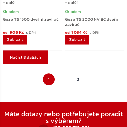
+ další
+ další
Skladem
Skladem
Geze TS 1500 dveřní zavírač
Geze TS 2000 NV BC dveřní
zavírač
906 Kč
1 034 Kč
od
od
Ovládací
Načíst 8 dalších
prvky
výpisu
Stránkování
1
2
Zápatí
Máte dotazy nebo potřebujete poradit
s výběrem?