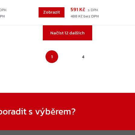
591 Kč
DPH
488 Kč bez DPH
Ovládací
Načíst 12 dalších
prvky
výpisu
Stránkování
1
4
poradit s výběrem?