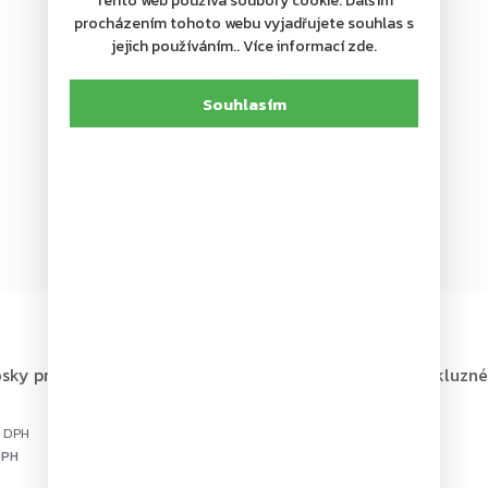
Tento web používá soubory cookie. Dalším
procházením tohoto webu vyjadřujete souhlas s
jejich používáním.. Více informací zde.
Souhlasím
+ další
Skladem
sky pro podlahové zavírače
dormakaba jezdec do kluzné 
525 Kč
DPH
434 Kč bez DPH