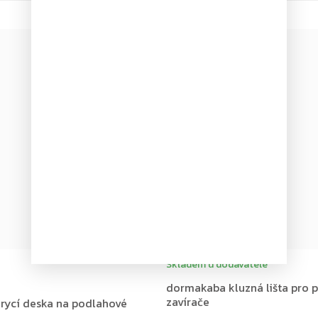
Skladem u dodavatele
dormakaba kluzná lišta pro 
zavírače
rycí deska na podlahové