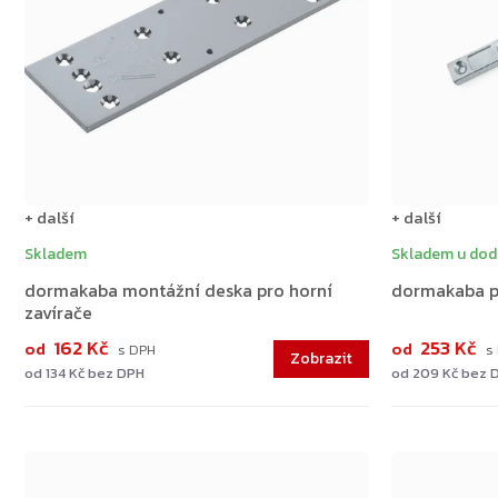
+ další
+ další
Skladem
Skladem u dod
dormakaba montážní deska pro horní
dormakaba p
zavírače
162 Kč
253 Kč
od
od
od 134 Kč bez DPH
od 209 Kč bez 