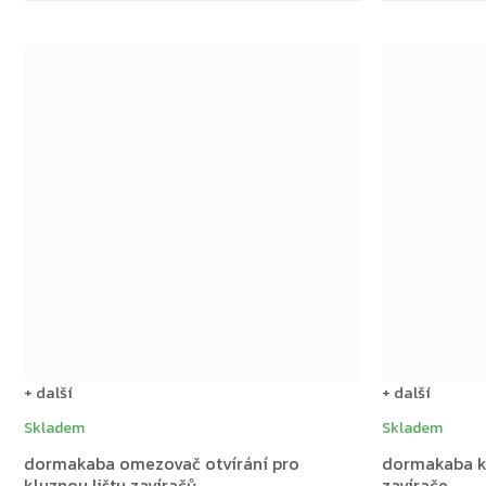
+ další
+ další
Skladem
Skladem
dormakaba omezovač otvírání pro
dormakaba k
kluznou lištu zavíračů
zavírače