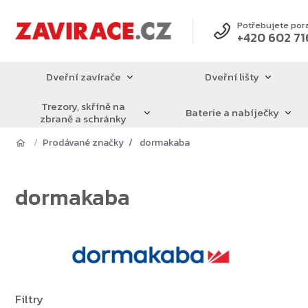
Přejít
na
Potřebujete por
+420 602 71
obsah
Dveřní zavírače
Dveřní lišty
Trezory, skříně na
Baterie a nabíječky
zbraně a schránky
Prodávané značky
dormakaba
dormakaba