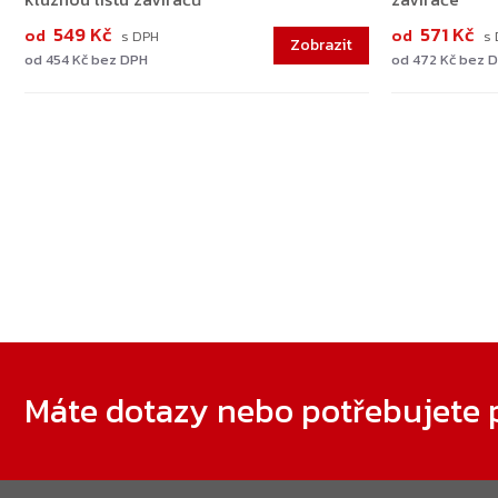
549 Kč
571 Kč
od
od
od 454 Kč bez DPH
od 472 Kč bez 
Zápatí
Máte dotazy nebo potřebujete 