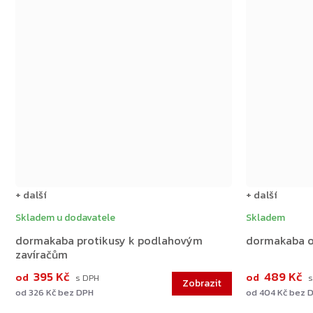
+ další
+ další
Skladem u dodavatele
Skladem
dormakaba protikusy k podlahovým
dormakaba o
zavíračům
395 Kč
489 Kč
od
od
od 326 Kč bez DPH
od 404 Kč bez 