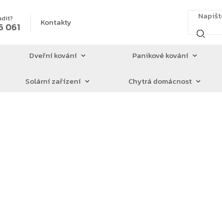
adit?
Kontakty
6 061
Dveřní kování
Panikové kování
Solární zařízení
Chytrá domácnost