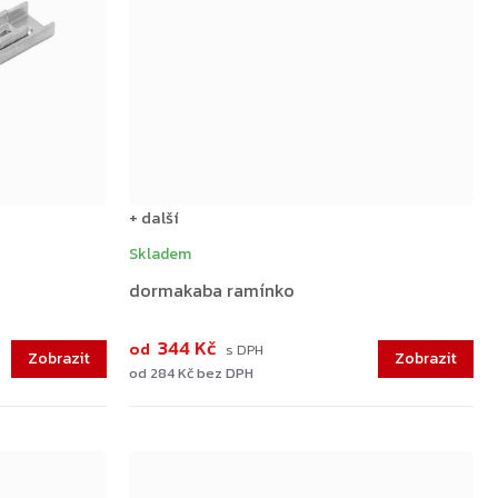
+ další
Skladem
dormakaba ramínko
344 Kč
od
od 284 Kč bez DPH