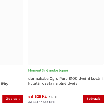
Momentálně nedostupné
dormakaba Ogro Pure 8100 dveřní kování,
kulatá rozeta na plné dveře
lišty
525 Kč
od
od 434 Kč bez DPH