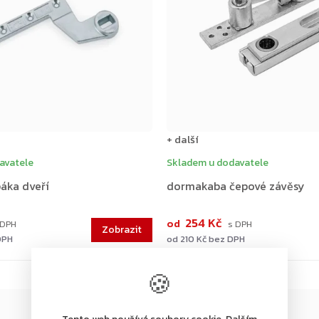
+ další
avatele
Skladem u dodavatele
áka dveří
dormakaba čepové závěsy
254 Kč
od
DPH
od 210 Kč bez DPH
🍪