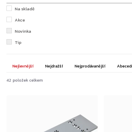
Na skladě
Akce
Novinka
Tip
Řazení
Nejlevnější
Nejdražší
Nejprodávanější
Abeced
produktů
42
položek celkem
Výpis
produktů