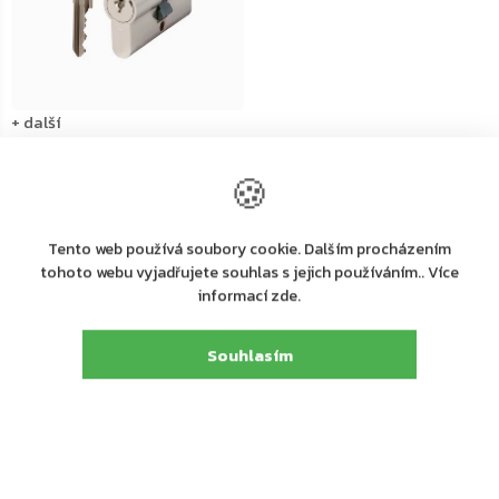
+ další
Skladem u dodavatele
🍪
CISA C2000 cylindrická
bezpečnostní vložka, třída
RC-3
Tento web používá soubory cookie. Dalším procházením
450 Kč
od
tohoto webu vyjadřujete souhlas s jejich používáním.. Více
informací zde.
Ovládací
Souhlasím
prvky
Zápatí
výpisu
Máte dotazy nebo potřebujete poradit
s výběrem?
+420 602 716 061