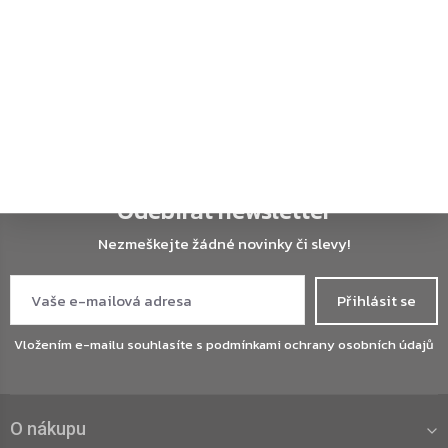
Po - Pá 7:30 – 16:00
objednavky@zavirace.cz
Odebírat newsletter
Nezmeškejte žádné novinky či slevy!
Přihlásit se
Vložením e-mailu souhlasíte s
podmínkami ochrany osobních údajů
O nákupu