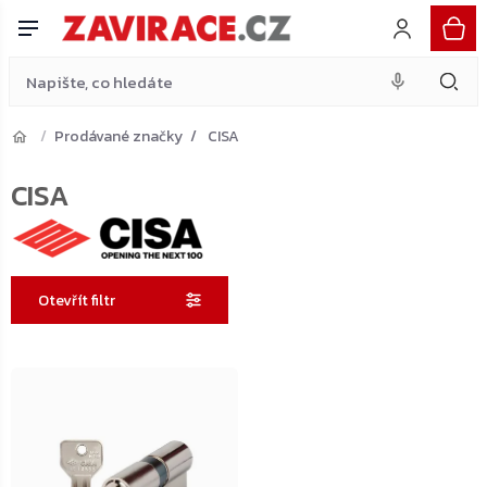
Přejít
na
obsah
Prodávané značky
CISA
CISA
Otevřít filtr
Výpis
produktů