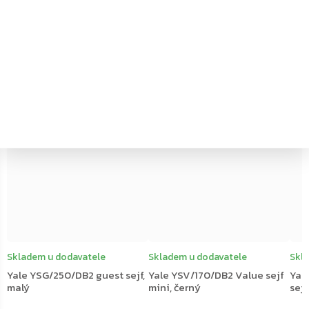
←
→
–20 %
–20 %
Skladem u dodavatele
Skladem u dodavatele
Skl
Yale YSG/250/DB2 guest sejf,
Yale YSV/170/DB2 Value sejf
Yal
malý
mini, černý
sejf