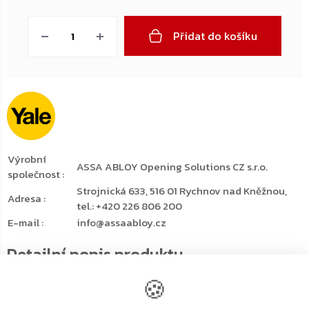
Měrná
cena:
Přidat do košíku
Výrobní
ASSA ABLOY Opening Solutions CZ s.r.o.
společnost
:
Strojnická 633, 516 01 Rychnov nad Kněžnou,
Adresa
:
tel.: +420 226 806 200
E-mail
:
info@assaabloy.cz
Detailní popis produktu
🍪
Hotelový sejf Yale Guest je ideálním doplňkem domků