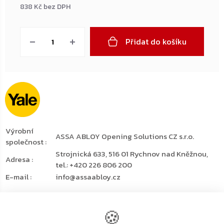
838 Kč bez DPH
Měrná
cena:
Přidat do košíku
Výrobní
ASSA ABLOY Opening Solutions CZ s.r.o.
společnost
:
Strojnická 633, 516 01 Rychnov nad Kněžnou,
Adresa
:
tel.: +420 226 806 200
E-mail
:
info@assaabloy.cz
Detailní popis produktu
🍪