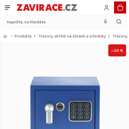
modrý
Do košíku
Přejít
1 014 Kč
na
obsah
Produkty
Trezory, skříně na zbraně a schránky
Trezory,
Přejít do košíku
–20 %
Zpět do obchodu