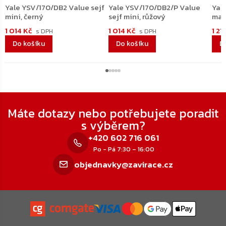
Yale YSV/170/DB2 Value sejf
Yale YSV/170/DB2/P Value
Yal
mini, černý
sejf mini, růžový
mal
1 014 Kč
1 014 Kč
1 2
Do košíku
Do košíku
D
Zápatí
Máte dotazy nebo potřebujete poradit
s výběrem?
+420 602 716 061
Po - Pá 7:30 – 16:00
objednavky@zavirace.cz