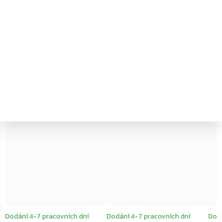
Hloubka
:
170 mm
←
→
–20 %
–20 %
Dodání 4-7 pracovních dní
Dodání 4-7 pracovních dní
Dodá