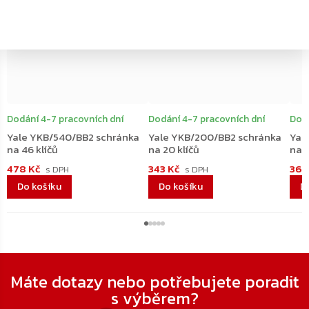
Dodání 4-7 pracovních dní
Dodání 4-7 pracovních dní
Dodá
Yale YKB/540/BB2 schránka
Yale YKB/200/BB2 schránka
Yal
na 46 klíčů
na 20 klíčů
na 2
478 Kč
343 Kč
367
Do košíku
Do košíku
D
Zápatí
Máte dotazy nebo potřebujete poradit
s výběrem?