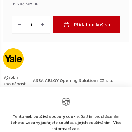
395 Kč bez DPH
Měrná
cena:
Přidat do košíku
Výrobní
ASSA ABLOY Opening Solutions CZ s.r.o.
společnost
:
Strojnická 633, 516 01 Rychnov nad Kněžnou,
Adresa
:
tel.: +420 226 806 200
🍪
E-mail
:
info@assaabloy.cz
Detailní popis produktu
Tento web používá soubory cookie. Dalším procházením
tohoto webu vyjadřujete souhlas s jejich používáním.. Více
informací zde.