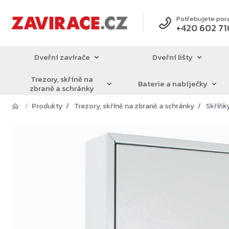
Přejít
na
Potřebujete por
+420 602 71
obsah
Dveřní zavírače
Dveřní lišty
Trezory, skříně na
Baterie a nabíječky
zbraně a schránky
Produkty
Trezory, skříně na zbraně a schránky
Skříňky