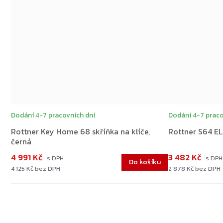
Dodání 4-7 pracovních dní
Dodání 4-7 praco
Rottner Key Home 68 skříňka na klíče,
Rottner S64 EL 
černá
4 991 Kč
3 482 Kč
Do košíku
4 125 Kč bez DPH
2 878 Kč bez DPH