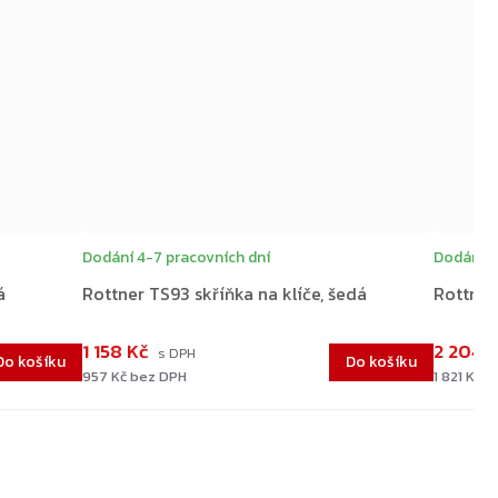
Dodání 4-7 pracovních dní
Dodání 4
á
Rottner TS93 skříňka na klíče, šedá
Rottner
1 158 Kč
2 204 
Do košíku
Do košíku
957 Kč bez DPH
1 821 Kč 