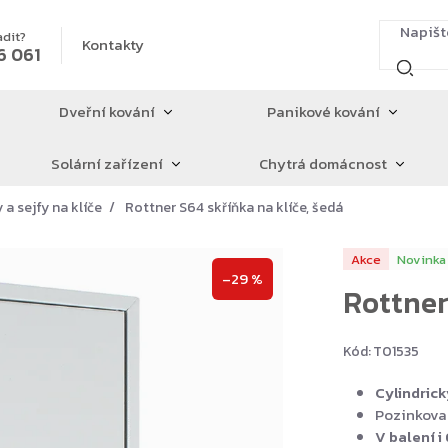
adit?
Kontakty
6 061
Dveřní kování
Panikové kování
Solární zařízení
Chytrá domácnost
 a sejfy na klíče
Rottner S64 skříňka na klíče, šedá
Akce
Novinka
–29 %
Rottner
Kód:
T01535
Cylindrick
Pozinkova
V balení i