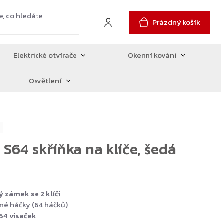
Prázdný košík
Elektrické otvírače
Okenní kování
Osvětlení
 S64 skříňka na klíče, šedá
ý zámek se 2 klíči
né háčky (64 háčků)
 64 visaček