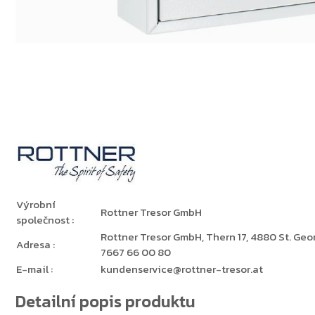
Výrobní
Rottner Tresor GmbH
společnost
:
Rottner Tresor GmbH, Thern 17, 4880 St. Georg
Adresa
:
7667 66 00 80
E-mail
:
kundenservice@rottner-tresor.at
Detailní popis produktu