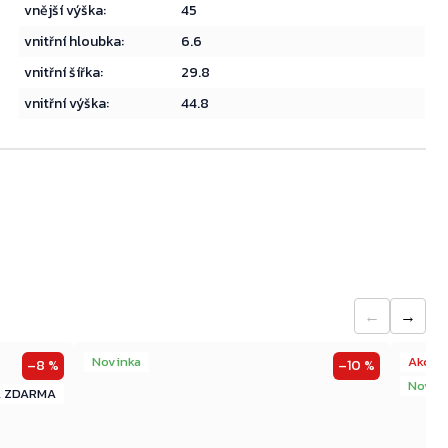
vnější výška
:
45
vnitřní hloubka
:
6.6
Přejít do košíku
vnitřní šířka
:
29.8
vnitřní výška
:
44.8
←
→
Novinka
Akce
–8 %
–10 %
Novin
ZDARMA