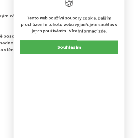
🍪
ckým zámkem dodávaným spolu s 2 klíči
Tento web používá soubory cookie. Dalším
procházením tohoto webu vyjadřujete souhlas s
jejich používáním.. Více informací zde.
vě posouvat
v případě potřeby
nadno odlišili
Souhlasím
na stěnu