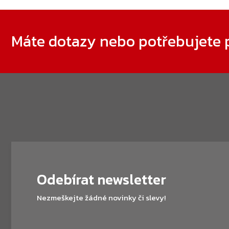
Zápatí
Máte dotazy nebo potřebujete 
Odebírat newsletter
Nezmeškejte žádné novinky či slevy!