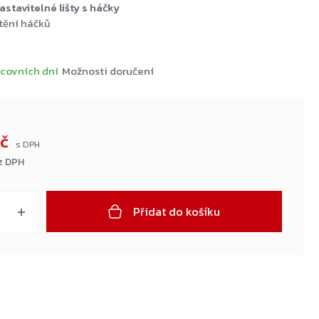
stavitelné lišty s háčky
tění háčků
covních dní
Možnosti doručení
Kč
z DPH
Přidat do košíku