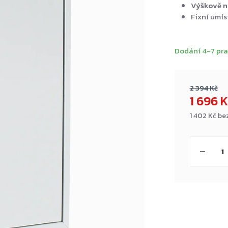
Výškově na
Fixní umís
Dodání 4-7 pra
2 394 Kč
1 696 
1 402 Kč be
Měrná
cena: