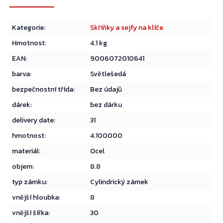
Kategorie
:
Skříňky a sejfy na klíče
Hmotnost
:
4.1 kg
EAN
:
9006072010641
barva
:
Světlešedá
bezpečnostní třída
:
Bez údajů
dárek
:
bez dárku
delivery date
:
31
hmotnost
:
4.100000
materiál
:
Ocel
objem
:
8.8
typ zámku
:
Cylindrický zámek
vnější hloubka
:
8
vnější šířka
:
30