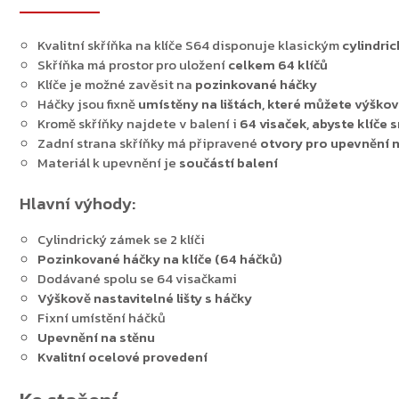
Kvalitní skříňka na klíče S64 disponuje klasickým
cylindri
Skříňka má prostor pro uložení
celkem 64 klíčů
Klíče je možné zavěsit na
pozinkované háčky
Háčky jsou fixně
umístěny na lištách, které můžete výško
Kromě skříňky najdete v balení i
64 visaček, abyste klíče s
Zadní strana skříňky má připravené
otvory pro upevnění 
Materiál k upevnění je
součástí balení
Hlavní výhody:
Cylindrický zámek se 2 klíči
Pozinkované háčky na klíče (64 háčků)
Dodávané spolu se 64 visačkami
Výškově nastavitelné lišty s háčky
Fixní umístění háčků
Upevnění na stěnu
Kvalitní ocelové provedení