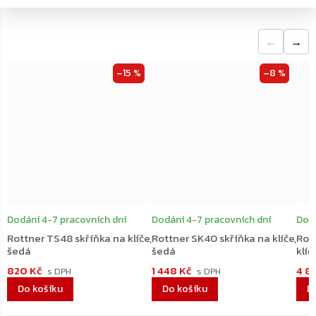
←
→
–15 %
–8 %
Dodání 4-7 pracovních dní
Dodání 4-7 pracovních dní
Dodá
Rottner TS48 skříňka na klíče,
Rottner SK40 skříňka na klíče,
Rott
šedá
šedá
klíč
820 Kč
1 448 Kč
4 8
Do košíku
Do košíku
D