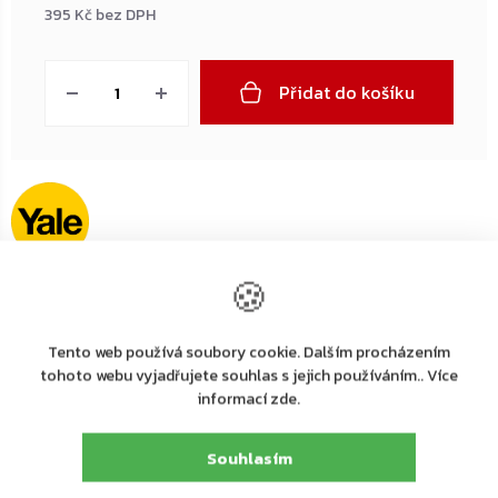
395 Kč bez DPH
Měrná
cena:
Přidat do košíku
🍪
Výrobní
ASSA ABLOY Opening Solutions CZ s.r.o.
společnost
:
Strojnická 633, 516 01 Rychnov nad Kněžnou,
Tento web používá soubory cookie. Dalším procházením
Adresa
:
tel.: +420 226 806 200
tohoto webu vyjadřujete souhlas s jejich používáním.. Více
E-mail
:
info@assaabloy.cz
informací zde.
Detailní popis produktu
Souhlasím