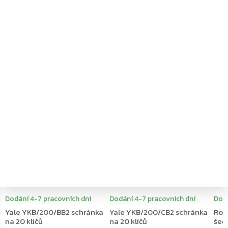
←
→
–20 %
–20 %
Dodání 4-7 pracovních dní
Dodání 4-7 pracovních dní
Dodá
Yale YKB/200/BB2 schránka
Yale YKB/200/CB2 schránka
Rott
na 20 klíčů
na 20 klíčů
šed