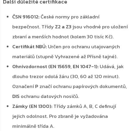
Další důležité certifikace
ČSN 916012:
České normy pro základní
bezpečnost. Třídy
Z2 a Z3
jsou vhodné pro uložení
zbraní a menších hodnot (kolem 30 tisíc Kč).
Certifikát NBÚ:
Určen pro ochranu utajovaných
materiálů (stupně Vyhrazené až Přísně tajné).
Ohnivzdornost (EN 15659, EN 1047-1):
Udává, jak
dlouho trezor odolá žáru (30, 60 až 120 minut).
Označení
P
značí ochranu papírových dokumentů,
DIS
ochranu datových nosičů.
Zámky (EN 1300):
Třídy zámků A, B, C definují
jejich odolnost. Pro zbraně je vyžadována
minimálně třída A.