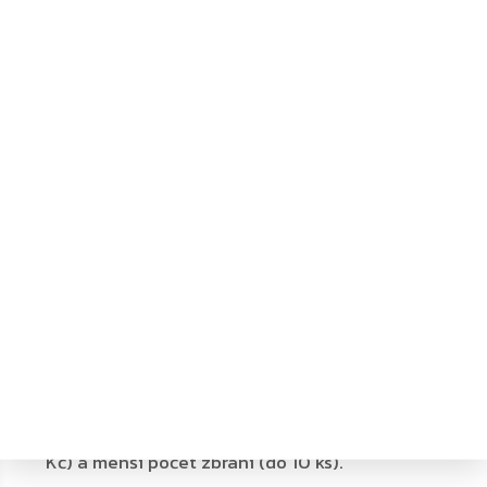
vyžaduje cvik při zadávání kombinace.
Kombinace (dvojí jištění):
Po odemknutí
mechanického zámku se trezor ovládá klíčem.
Orientace v certifikátech a normách
Certifikace je pro vás zárukou, že trezor splňuje to, co
slibuje.
Bezpečnostní třídy dle EN 1143-1
Tato evropská norma sjednocuje bezpečnostní
standardy. Čím vyšší třída, tím odolnější trezor:
Třída 0:
Vhodná pro nižší hodnoty (desítky tisíc
Kč) a menší počet zbraní (do 10 ks).