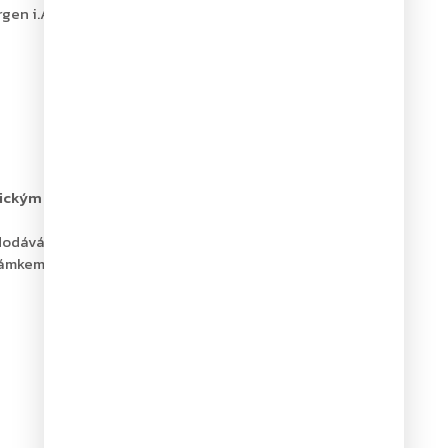
en i.A., Österreich, Tel. +43 (0)
onickým zámkem
, který je napájen 1 x 9V baterií (není
dodává se v jednoplášťovém provedení
ámkem a držák pro nářadí pro čištění zbraní