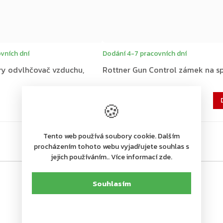
vních dní
Dodání 4-7 pracovních dní
ry odvlhčovač vzduchu,
Rottner Gun Control zámek na s
579 Kč
Do košíku
🍪
479 Kč bez DPH
Tento web používá soubory cookie. Dalším
procházením tohoto webu vyjadřujete souhlas s
jejich používáním.. Více informací zde.
Souhlasím