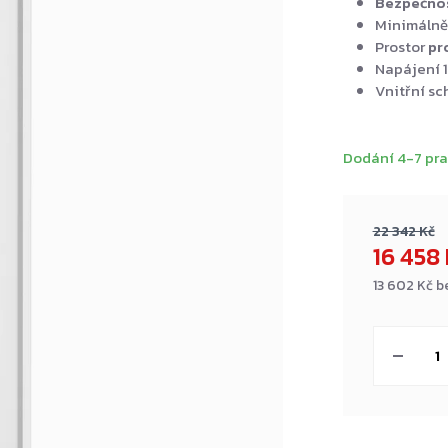
Bezpečnost
Minimálně
Prostor
pr
Napájení 1
Vnitřní sc
Dodání 4-7 pra
22 342 Kč
16 458
13 602 Kč 
Měrná
cena: