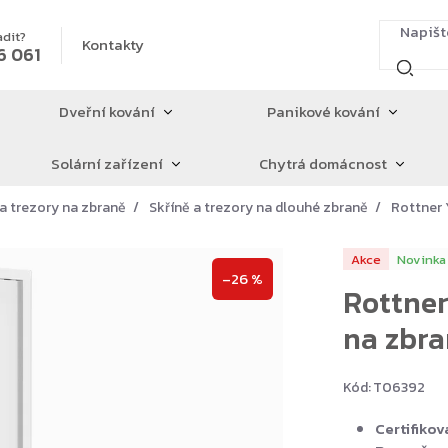
adit?
Kontakty
6 061
Dveřní kování
Panikové kování
Solární zařízení
Chytrá domácnost
 a trezory na zbraně
Skříně a trezory na dlouhé zbraně
Rottner 
Akce
Novinka
–26 %
Rottner
na zbra
Kód:
T06392
Certifiko