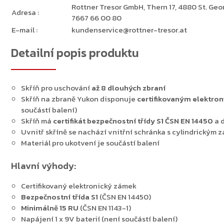
Rottner Tresor GmbH, Thern 17, 4880 St. Georg
Adresa
:
7667 66 00 80
E-mail
:
kundenservice@rottner-tresor.at
Detailní popis produktu
Skříň pro uschování
až 8 dlouhých zbraní
Skříň na zbraně Yukon disponuje
certifikovaným elektr
součástí balení)
Skříň má
certifikát bezpečnostní třídy S1
ČSN
EN 14450
a 
Uvnitř skříně se nachází vnitřní schránka s cylindrickým z
Materiál pro ukotvení je součástí balení
Hlavní výhody:
Zpět do obchodu
Certifikovaný elektronický zámek
Bezpečnostní třída S1
(ČSN EN 14450)
Minimálně 15 RU
(ČSN EN 1143-1)
Napájení 1 x 9V baterií (není součástí balení)