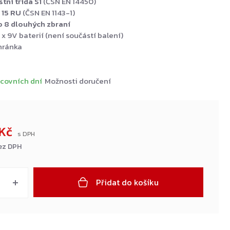
ní třída S1
(ČSN EN 14450)
15 RU
(ČSN EN 1143-1)
o 8 dlouhých zbraní
 x 9V baterií (není součástí balení)
hránka
covních dní
Možnosti doručení
 Kč
bez DPH
Přidat do košíku