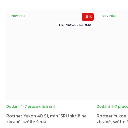
Novinka
Novinka
–8 %
ZDARMA
ZDARMA
Dodání 4-7 pracovních dní
Dodání 4-7 praco
Rottner Yukon 40 S1, min 15RU skříň na
Rottner Yukon 5
zbraně, světle šedá
zbraně, světle