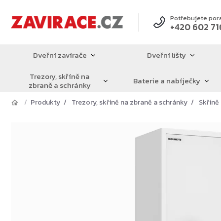
Přejít
na
Potřebujete por
+420 602 71
obsah
Dveřní zavírače
Dveřní lišty
Trezory, skříně na
Baterie a nabíječky
zbraně a schránky
Produkty
Trezory, skříně na zbraně a schránky
Skříně