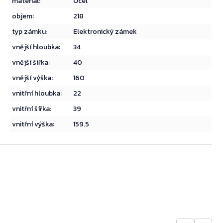
materiál
:
Ocel
objem
:
218
typ zámku
:
Elektronický zámek
vnější hloubka
:
34
vnější šířka
:
40
vnější výška
:
160
vnitřní hloubka
:
22
vnitřní šířka
:
39
vnitřní výška
:
159.5