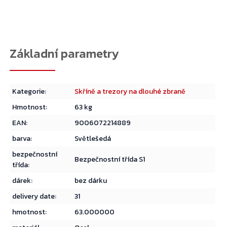
Kategorie
:
Skříně a trezory na dlouhé zbraně
Hmotnost
:
63 kg
EAN
:
9006072214889
barva
:
Světlešedá
bezpečnostní
Bezpečnostní třída S1
třída
:
Přejít do košíku
dárek
:
bez dárku
delivery date
:
31
hmotnost
:
63.000000