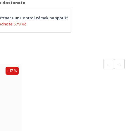
s dostanete
ottner Gun Control zámek na spoušť
odnotě 579 Kč
←
→
–17 %