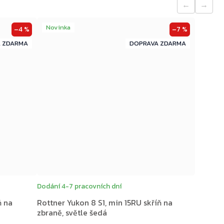
←
→
Novinka
–4 %
–7 %
ZDARMA
ZDARMA
ZDARMA
Dodání 4-7 pracovních dní
ň na
Rottner Yukon 8 S1, min 15RU skříň na
zbraně, světle šedá