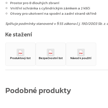
Prostor pro 8 dlouhých zbraní
Vnitřní schránka s cylindrickým zámkem a 2 klíči
Otvory pro ukotvení na spodní a zadní straně skříně
Splňuje podmínky stanovené v § 55 zákona č.j. 190/2003 Sb. z. o 
PDF
PDF
PDF
Produktový list
Bezpečnostní list
Návod k použití