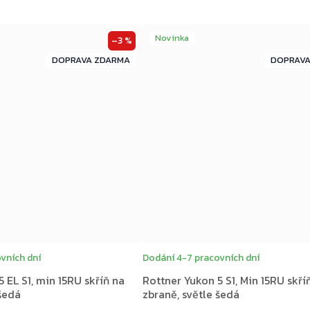
Novinka
–3 %
ZDARMA
ZDARMA
ZDARMA
vních dní
Dodání 4-7 pracovních dní
 EL S1, min 15RU skříň na
Rottner Yukon 5 S1, Min 15RU skří
 šedá
zbraně, světle šedá