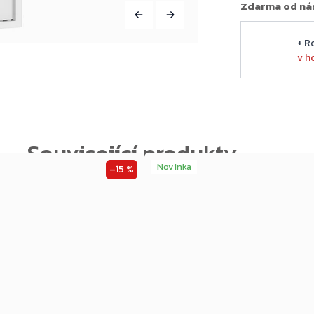
Zdarma od ná
+ R
v h
Novinka
–15 %