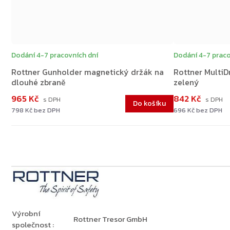
Dodání 4-7 pracovních dní
Dodání 4-7 praco
Rottner Gunholder magnetický držák na
Rottner MultiD
dlouhé zbraně
zelený
965 Kč
842 Kč
Do košíku
798 Kč bez DPH
696 Kč bez DPH
Výrobní
Rottner Tresor GmbH
společnost
: