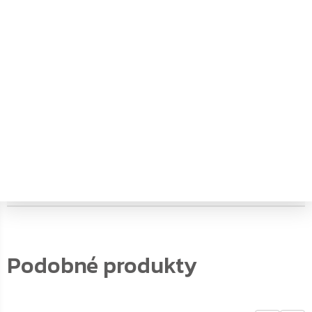
materiál
:
Ocel
objem
:
18.8
typ zámku
:
Trezorový zámek na klíč
vnější hloubka
:
23
vnější šířka
:
28
vnější výška
:
40
vnitřní
17.2
hloubka
:
vnitřní šířka
:
27.6
vnitřní výška
:
39.6