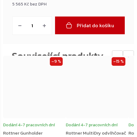
5 565 Kč bez DPH
Měrná
cena:
Přidat do košíku
←
→
–9 %
–15 %
Dodání 4-7 pracovních dní
Dodání 4-7 pracovních dní
Dodá
Rottner Gunholder
Rottner MultiDry odvlhčovač
Rot