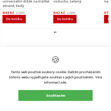
univerzální držák na krátké
vzduchu, zelený
na 
zbraně, šedý
843 Kč
842 Kč
579
Do košíku
Do košíku
D
🍪
Výrobní
Tento web používá soubory cookie. Dalším procházením
společnost
Rottner Tresor GmbH
tohoto webu vyjadřujete souhlas s jejich používáním.. Více
:
informací zde.
Rottner Tresor GmbH, Thern 17, 4880 St. Georgen
Adresa
:
i.A., Österreich, Tel. +43 (0) 7667 66 00 80
Souhlasím
E-mail
:
kundenservice@rottner-tresor.at
Detailní popis produktu