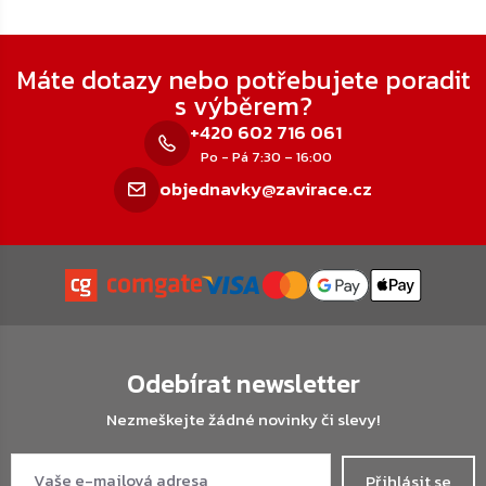
Zápatí
Máte dotazy nebo potřebujete poradit
s výběrem?
+420 602 716 061
Po - Pá 7:30 – 16:00
objednavky@zavirace.cz
Odebírat newsletter
Nezmeškejte žádné novinky či slevy!
Přihlásit se