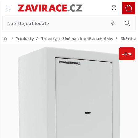
zbraně, světle šedá
Do košíku
Přejít
6 734 Kč
na
obsah
Produkty
Trezory, skříně na zbraně a schránky
Skříně a
Přejít do košíku
–8 %
Zpět do obchodu