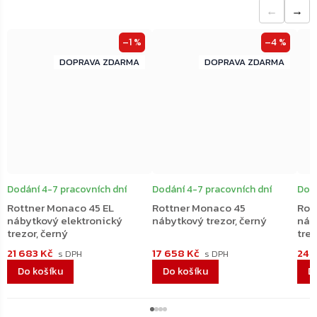
←
→
–1 %
–4 %
ZDARMA
ZDARMA
ZDARMA
ZDARMA
Dodání 4-7 pracovních dní
Dodání 4-7 pracovních dní
Dodá
Rottner Monaco 45 EL
Rottner Monaco 45
Rot
nábytkový elektronický
nábytkový trezor, černý
náb
trezor, černý
trez
21 683 Kč
17 658 Kč
24 
Do košíku
Do košíku
D