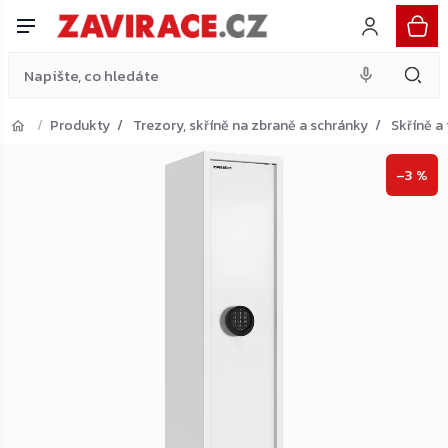
zbraně, světle šedá
Do košíku
Přejít
15 021 Kč
na
obsah
Produkty
Trezory, skříně na zbraně a schránky
Skříně a
Přejít do košíku
–3 %
Zpět do obchodu