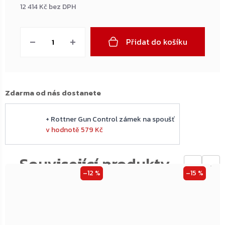
12 414 Kč bez DPH
Měrná
cena:
Přidat do košíku
Zdarma od nás dostanete
+ Rottner Gun Control zámek na spoušť
v hodnotě 579 Kč
←
→
–12 %
–15 %