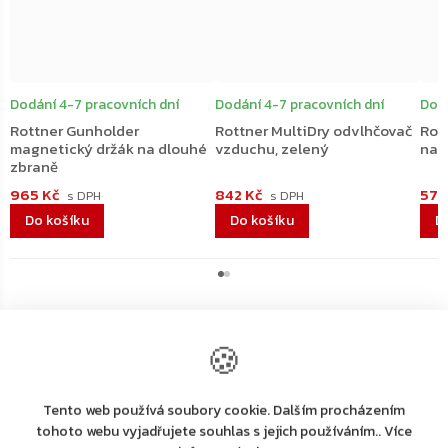
Dodání 4-7 pracovních dní
Dodání 4-7 pracovních dní
Dodá
Rottner Gunholder
Rottner MultiDry odvlhčovač
Rot
magnetický držák na dlouhé
vzduchu, zelený
na 
zbraně
965 Kč
842 Kč
579
Do košíku
Do košíku
D
🍪
Tento web používá soubory cookie. Dalším procházením
Výrobní
tohoto webu vyjadřujete souhlas s jejich používáním.. Více