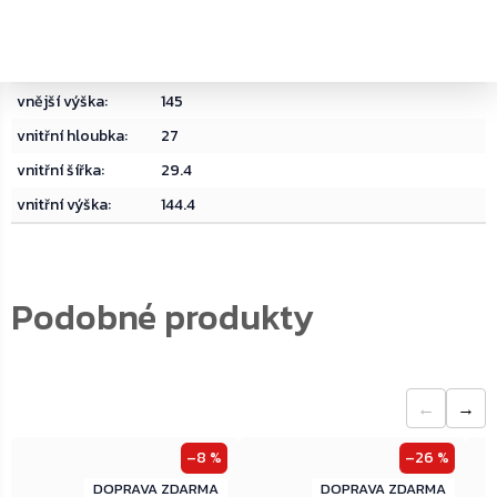
vnější hloubka
:
34
vnější šířka
:
30
vnější výška
:
145
vnitřní hloubka
:
27
vnitřní šířka
:
29.4
vnitřní výška
:
144.4
←
→
–8 %
–26 %
ZDARMA
ZDARMA