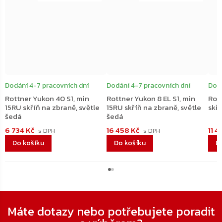
ZDARMA
ZDARMA
Dodání 4-7 pracovních dní
Dodání 4-7 pracovních dní
Dodá
Rottner Yukon 40 S1, min
Rottner Yukon 8 EL S1, min
Rott
15RU skříň na zbraně, světle
15RU skříň na zbraně, světle
skří
šedá
šedá
6 734 Kč
16 458 Kč
11 4
Do košíku
Do košíku
D
Zápatí
Máte dotazy nebo potřebujete poradit