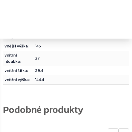
objem
:
115
typ zámku
:
Trezorový zámek na klíč
vnější
34
hloubka
:
vnější šířka
:
30
vnější výška
:
145
vnitřní
27
hloubka
:
vnitřní šířka
:
29.4
vnitřní výška
:
144.4