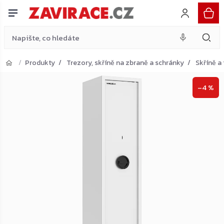
zbraně, světle šedá
Do košíku
Přejít
11 436 Kč
na
obsah
Produkty
Trezory, skříně na zbraně a schránky
Skříně a
Přejít do košíku
–4 %
Zpět do obchodu