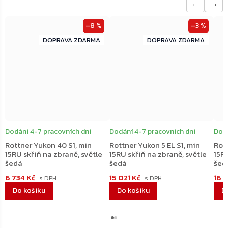
←
→
–8 %
–3 %
ZDARMA
ZDARMA
ZDARMA
ZDARMA
Dodání 4-7 pracovních dní
Dodání 4-7 pracovních dní
Dodá
Rottner Yukon 40 S1, min
Rottner Yukon 5 EL S1, min
Rott
15RU skříň na zbraně, světle
15RU skříň na zbraně, světle
15RU
šedá
šedá
šed
6 734 Kč
15 021 Kč
16 
Do košíku
Do košíku
D