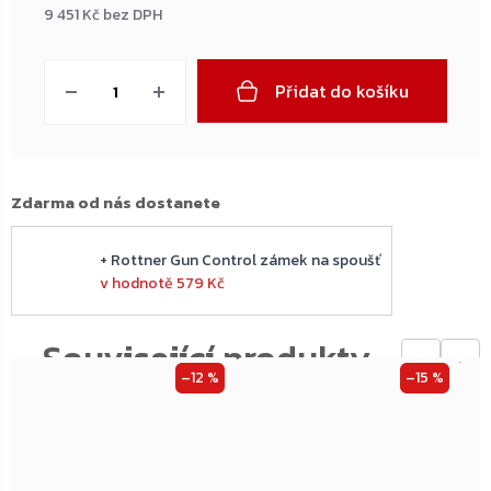
9 451 Kč bez DPH
Měrná
cena:
Přidat do košíku
Zdarma od nás dostanete
+ Rottner Gun Control zámek na spoušť
v hodnotě 579 Kč
←
→
–12 %
–15 %