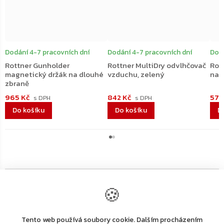
Dodání 4-7 pracovních dní
Dodání 4-7 pracovních dní
Dodá
Rottner Gunholder
Rottner MultiDry odvlhčovač
Rot
magnetický držák na dlouhé
vzduchu, zelený
na 
zbraně
965 Kč
842 Kč
579
Do košíku
Do košíku
D
🍪
Výrobní
Tento web používá soubory cookie. Dalším procházením