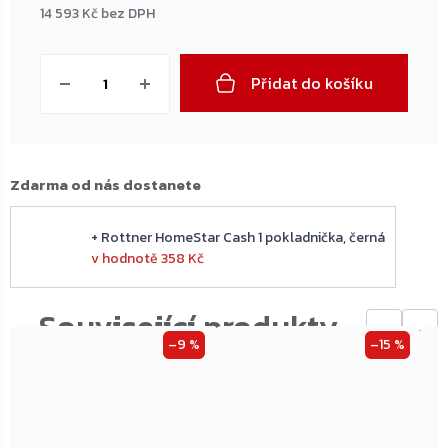
14 593 Kč bez DPH
Měrná
cena:
Přidat do košíku
Zdarma od nás dostanete
+ Rottner HomeStar Cash 1 pokladnička, černá
v hodnotě 358 Kč
←
→
–9 %
–15 %