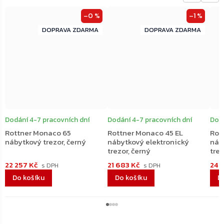
–0 %
–1 %
ZDARMA
ZDARMA
ZDARMA
ZDARMA
Dodání 4-7 pracovních dní
Dodání 4-7 pracovních dní
Dodá
Rottner Monaco 65
Rottner Monaco 45 EL
Rot
nábytkový trezor, černý
nábytkový elektronický
náb
trezor, černý
trez
22 257 Kč
21 683 Kč
24 
Do košíku
Do košíku
D