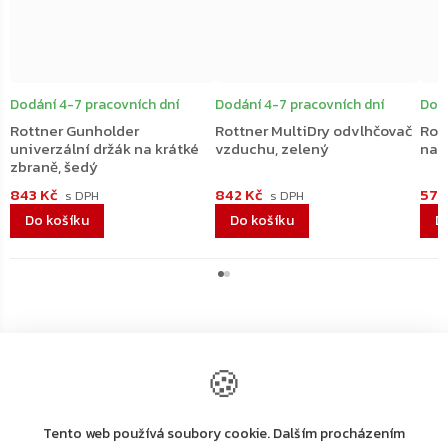
Dodání 4-7 pracovních dní
Dodání 4-7 pracovních dní
Dodá
Rottner Gunholder
Rottner MultiDry odvlhčovač
Rot
univerzální držák na krátké
vzduchu, zelený
na 
zbraně, šedý
843 Kč
842 Kč
579
Do košíku
Do košíku
D
🍪
Výrobní
Tento web používá soubory cookie. Dalším procházením