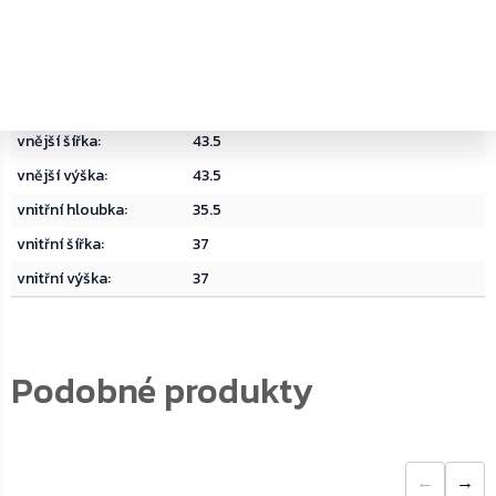
materiál
:
Ocel
objem
:
49
typ zámku
:
Trezorový zámek na klíč
vnější hloubka
:
44.5
vnější šířka
:
43.5
vnější výška
:
43.5
vnitřní hloubka
:
35.5
vnitřní šířka
:
37
vnitřní výška
:
37
←
→