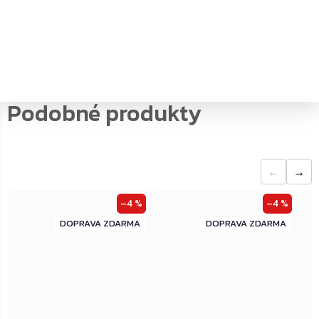
vnitřní šířka
:
34.5
vnitřní výška
:
24.5
←
→
–4 %
–4 %
ZDARMA
ZDARMA
ZDARMA
ZDARMA