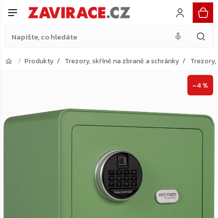
sejf, zelený
Do košíku
Přejít
4 390 Kč
na
obsah
Produkty
Trezory, skříně na zbraně a schránky
Trezory,
Přejít do košíku
–4 %
Zpět do obchodu