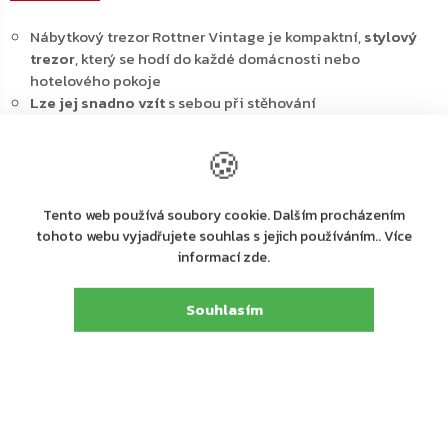
Nábytkový trezor Rottner Vintage je kompaktní,
stylový
trezor
, který se hodí do každé domácnosti nebo
hotelového pokoje
Lze jej snadno vzít
s sebou při stěhování
Tento
nábytkový trezor
má
elektrický zámek na otisk
prstu
, který lze v případě nouze otevřít i mechanicky
🍪
pomocí klíče
Otvory vyvrtané do zadní stěny
a podlahy usnadňují
instalaci
Tento web používá soubory cookie. Dalším procházením
Řada Vintage je k dispozici v několika barvách
tohoto webu vyjadřujete souhlas s jejich používáním.. Více
Kotvicí materiál
je součástí dodávky
informací zde.
Hlavní výhody:
Souhlasím
Jednoplášťový sejf
Elektronický zámek včetně snímače otisků prstů
1 hlavní kód / 1 uživatelský kód
Mechanické
nouzové otevírání klíčem
Tloušťka dveří s klávesnicí: 60 mm