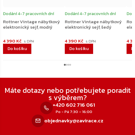
Dodání 4-7 pracovních dní
Dodání 4-7 pracovních dní
Dodá
Rottner Vintage nábytkový
Rottner Vintage nábytkový
Rot
elektronický sejf, modrý
elektronický sejf, šedý
elek
4 390 Kč
4 390 Kč
4 3
Do košíku
Do košíku
D
Zápatí
Máte dotazy nebo potřebujete poradit
s výběrem?
+420 602 716 061
Po - Pá 7:30 – 16:00
objednavky@zavirace.cz