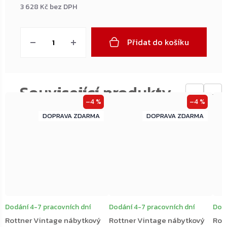
3 628 Kč bez DPH
Měrná
cena:
Přidat do košíku
←
→
–4 %
–4 %
ZDARMA
ZDARMA
ZDARMA
ZDARMA
Dodání 4-7 pracovních dní
Dodání 4-7 pracovních dní
Dodá
Rottner Vintage nábytkový
Rottner Vintage nábytkový
Rot