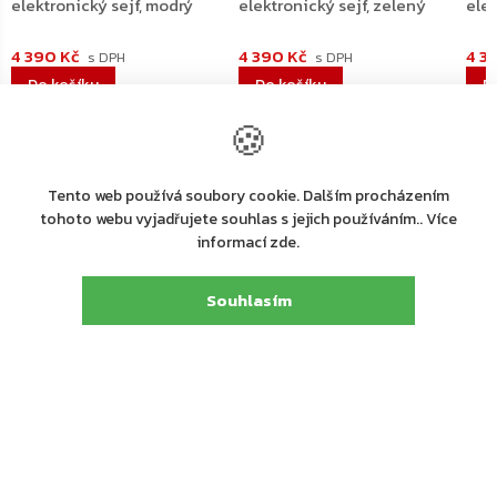
elektronický sejf, modrý
elektronický sejf, zelený
elek
4 390 Kč
4 390 Kč
4 3
Do košíku
Do košíku
D
🍪
Tento web používá soubory cookie. Dalším procházením
tohoto webu vyjadřujete souhlas s jejich používáním.. Více
informací zde.
Souhlasím
Výrobní
společnost
Rottner Tresor GmbH
:
Rottner Tresor GmbH, Thern 17, 4880 St. Georgen
Adresa
:
i.A., Österreich, Tel. +43 (0) 7667 66 00 80
E-mail
:
kundenservice@rottner-tresor.at
Detailní popis produktu