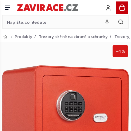
sejf, červený
Do košíku
Přejít
4 390 Kč
na
obsah
Produkty
Trezory, skříně na zbraně a schránky
Trezory,
Přejít do košíku
–4 %
Zpět do obchodu