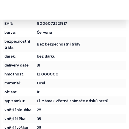
Kategorie
:
Nábytkové, hotelové a sejfy pro kanceláře
Hmotnost
:
12 kg
EAN
:
9006072221917
barva
:
Červená
bezpečnostní
Bez bezpečnostní třídy
třída
:
dárek
:
bez dárku
delivery date
:
31
hmotnost
:
12.000000
materiál
:
Ocel
objem
:
16
typ zámku
:
El. zámek včetně snímače otisků prstů
vnější hloubka
:
25
vnější šířka
:
35
vnější výška
:
25