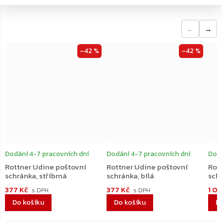
←
→
–42 %
–42 %
Dodání 4-7 pracovních dní
Dodání 4-7 pracovních dní
Dodá
Rottner Udine poštovní
Rottner Udine poštovní
Rot
schránka, stříbrná
schránka, bílá
sch
377 Kč
377 Kč
1 0
Do košíku
Do košíku
D