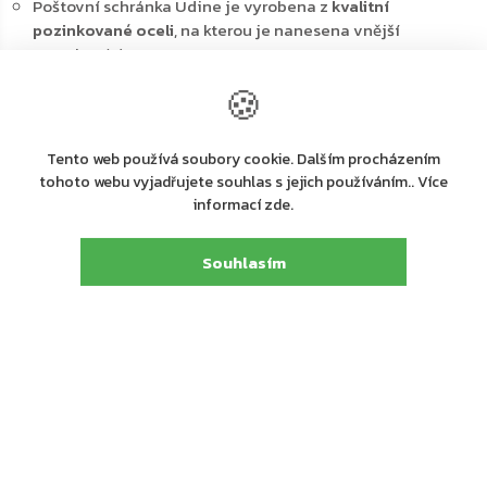
Poštovní schránka Udine je vyrobena z
kvalitní
pozinkované oceli
, na kterou je nanesena vnější
povrchová úprava
Schránku tak lze
kromě interiéru umístit i do venkovních
🍪
prostor
Horní vhod je opatřený stříškou, která ochrání před
deštěm a nečistotami
Tento web používá soubory cookie. Dalším procházením
Zároveň dotváří celkový design schránky
tohoto webu vyjadřujete souhlas s jejich používáním.. Více
V kartonové krabici najdete i
materiál na uchycení
informací zde.
schránky na stěnu
Souhlasím
Hlavní výhody:
Cylindrický zámek s 2 klíči
Kvalitní povrchová úprava s pozinkováním
Odolnost vůči korozi
a povětrnostním vlivům
Horní vhod
pro vhazování zásilek
Design vhodný i do interiéru doplněn
jmenovkou