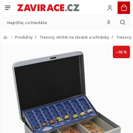
Rottner Wien europokladnička, stříbrná
Přejít
Do košíku
500 Kč
na
obsah
Produkty
Trezory, skříně na zbraně a schránky
Trezory,
Přejít do košíku
–18 %
Zpět do obchodu