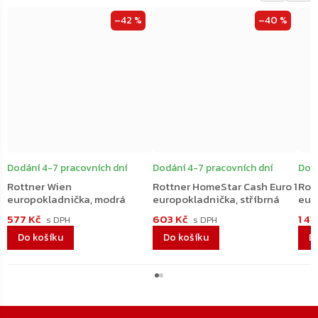
–42 %
–40 %
Dodání 4-7 pracovních dní
Dodání 4-7 pracovních dní
Dodá
Rottner Wien
Rottner HomeStar Cash Euro 1
Rot
europokladnička, modrá
europokladnička, stříbrná
eur
577 Kč
603 Kč
1 41
Do košíku
Do košíku
D
Zápatí