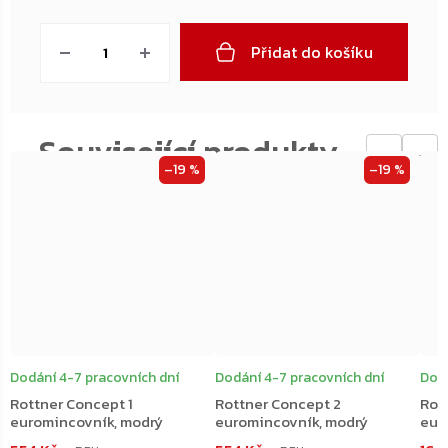
Měrná
cena:
Přidat do košíku
←
→
–19 %
–19 %
Dodání 4-7 pracovních dní
Dodání 4-7 pracovních dní
Dodá
Rottner Concept 1
Rottner Concept 2
Rot
euromincovník, modrý
euromincovník, modrý
eur