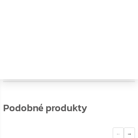
materiál
:
Ocel
objem
:
0
typ zámku
:
Cylindrický zámek
vnější hloubka
:
24
vnější šířka
:
30
vnější výška
:
9
vnitřní hloubka
:
0
vnitřní šířka
:
0
vnitřní výška
:
0
←
→