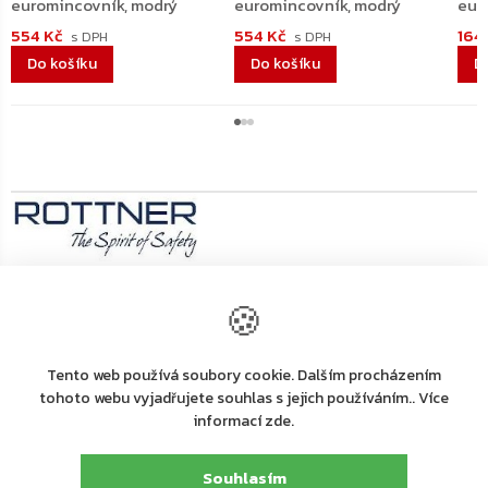
euromincovník, modrý
euromincovník, modrý
eur
554 Kč
554 Kč
164
Do košíku
Do košíku
D
Výrobní
🍪
společnost
Rottner Tresor GmbH
:
Rottner Tresor GmbH, Thern 17, 4880 St. Georgen
Tento web používá soubory cookie. Dalším procházením
Adresa
:
i.A., Österreich, Tel. +43 (0) 7667 66 00 80
tohoto webu vyjadřujete souhlas s jejich používáním.. Více
E-mail
:
kundenservice@rottner-tresor.at
informací zde.
Detailní popis produktu
Souhlasím