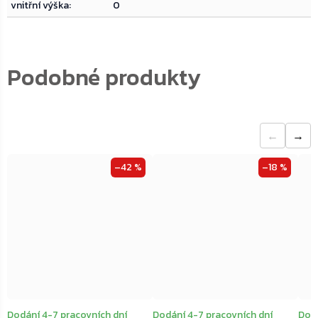
vnitřní výška
:
0
←
→
–42 %
–18 %
Dodání 4-7 pracovních dní
Dodání 4-7 pracovních dní
Dodá