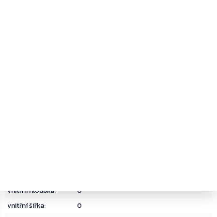
EAN
:
9006072053341
barva
:
Černá
bezpečnostní třída
:
Bez údajů
dárek
:
bez dárku
delivery date
:
31
hmotnost
:
2.100000
materiál
:
Ocel
objem
:
0
typ zámku
:
Cylindrický zámek
vnější hloubka
:
29
vnější šířka
:
37
vnější výška
:
11
vnitřní hloubka
:
0
vnitřní šířka
:
0