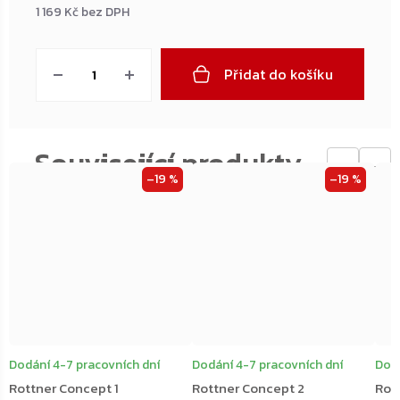
1 169 Kč bez DPH
Měrná
cena:
Přidat do košíku
←
→
–19 %
–19 %
Dodání 4-7 pracovních dní
Dodání 4-7 pracovních dní
Dodá
Rottner Concept 1
Rottner Concept 2
Rot