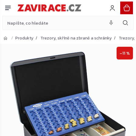
europokladnička, černá
Do košíku
Přejít
1 415 Kč
na
obsah
Produkty
Trezory, skříně na zbraně a schránky
Trezory,
Přejít do košíku
–11 %
Zpět do obchodu