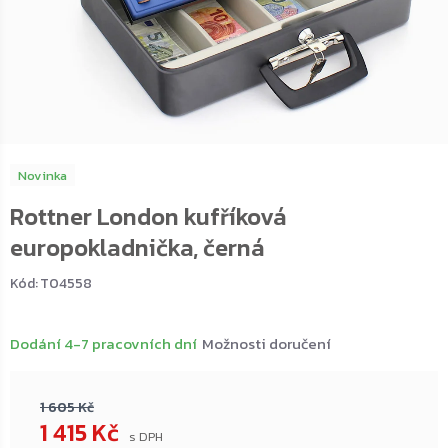
Novinka
Rottner London kufříková
europokladnička, černá
Kód:
T04558
Dodání 4-7 pracovních dní
Možnosti doručení
1 605 Kč
1 415 Kč