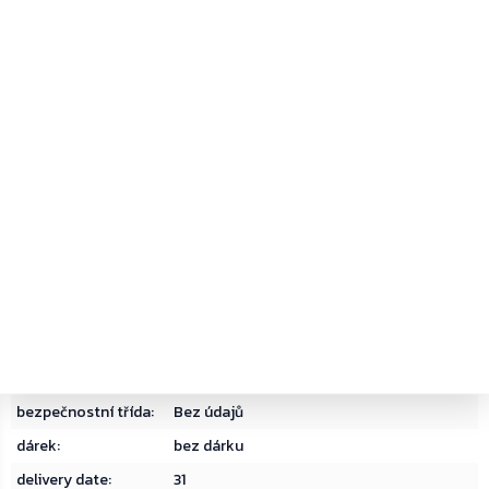
PDF
PDF
Produktový list
Bezpečnostní list
Kategorie
:
Poštovní schránky do sestav
Hmotnost
:
1.7 kg
EAN
:
9006071000278
barva
:
Stříbrná
bezpečnostní třída
:
Bez údajů
dárek
:
bez dárku
delivery date
:
31