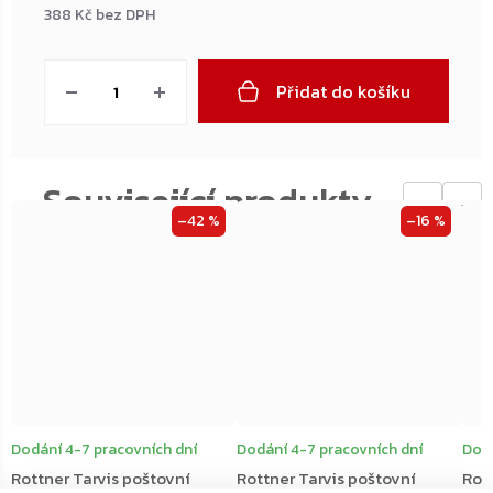
388 Kč bez DPH
Měrná
cena:
Přidat do košíku
←
→
–42 %
–16 %
Dodání 4-7 pracovních dní
Dodání 4-7 pracovních dní
Dodá
Rottner Tarvis poštovní
Rottner Tarvis poštovní
Rot