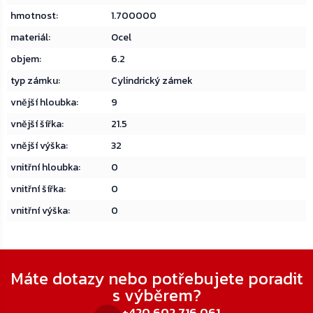
hmotnost
:
1.700000
materiál
:
Ocel
objem
:
6.2
typ zámku
:
Cylindrický zámek
vnější hloubka
:
9
vnější šířka
:
21.5
vnější výška
:
32
vnitřní hloubka
:
0
vnitřní šířka
:
0
vnitřní výška
:
0
Zápatí
Máte dotazy nebo potřebujete poradit
s výběrem?
+420 602 716 061