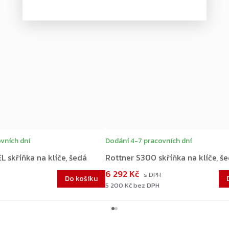
ZDARMA
ZDARMA
vních dní
Dodání 4-7 pracovních dní
L skříňka na klíče, šedá
Rottner S300 skříňka na klíče, š
6 292 Kč
Do košíku
5 200 Kč bez DPH