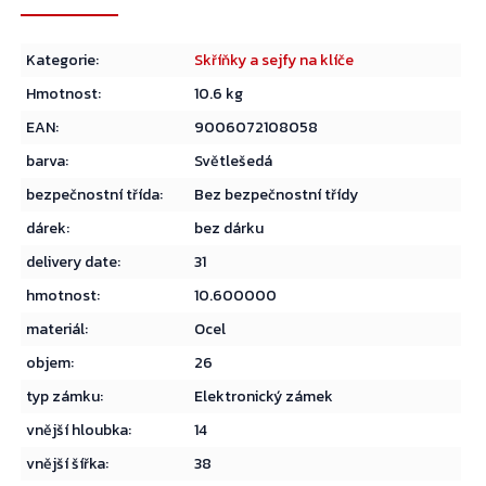
Kategorie
:
Skříňky a sejfy na klíče
Hmotnost
:
10.6 kg
EAN
:
9006072108058
barva
:
Světlešedá
bezpečnostní třída
:
Bez bezpečnostní třídy
dárek
:
bez dárku
delivery date
:
31
hmotnost
:
10.600000
materiál
:
Ocel
objem
:
26
typ zámku
:
Elektronický zámek
vnější hloubka
:
14
vnější šířka
:
38