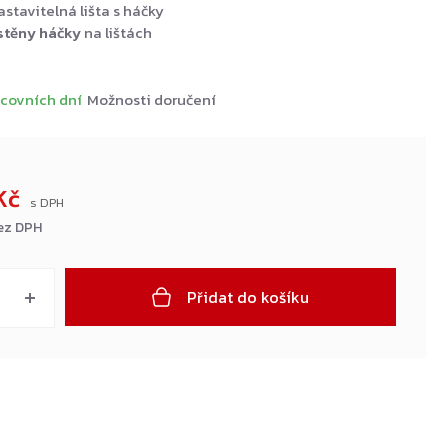
stavitelná lišta s háčky
stěny háčky
na lištách
covních dní
Možnosti doručení
Kč
ez DPH
Přidat do košíku