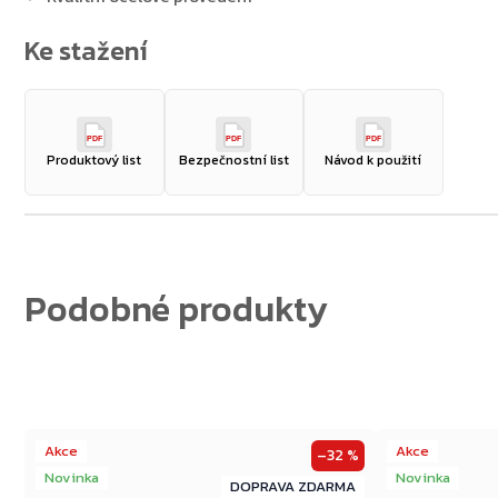
Zpět do obchodu
PDF
PDF
PDF
Produktový list
Bezpečnostní list
Návod k použití
Akce
Akce
–32 %
Novinka
Novinka
ZDARMA