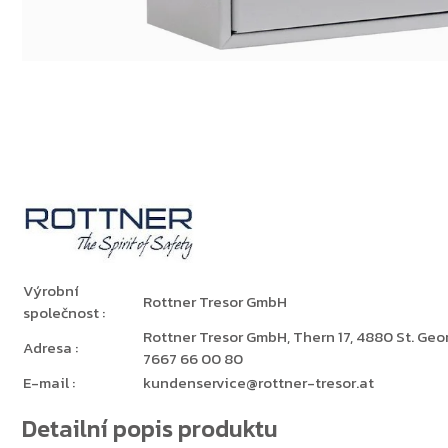
Výrobní
Rottner Tresor GmbH
společnost
:
Rottner Tresor GmbH, Thern 17, 4880 St. Georg
Adresa
:
7667 66 00 80
E-mail
:
kundenservice@rottner-tresor.at
Detailní popis produktu