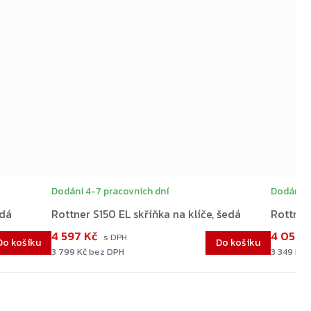
ZDARMA
Dodání 4-7 pracovních dní
Dodání 4
edá
Rottner S150 EL skříňka na klíče, šedá
Rottner 
4 597 Kč
4 052 
Do košíku
Do košíku
3 799 Kč bez DPH
3 349 Kč 