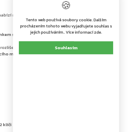
🍪
abízí nejen číselné ale také barevné roztřídění klíčů
Tento web používá soubory cookie. Dalším
procházením tohoto webu vyjadřujete souhlas s
jejich používáním.. Více informací zde.
ámkem s mechanickým nouzovým otevíráním
v případě
 rozlišení jednotlivých klíčů nebo menších svazků klíčů
Souhlasím
ího materiálu
 klíči