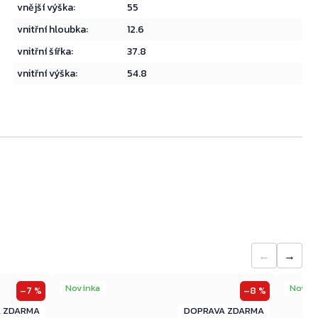
vnější výška
:
55
vnitřní hloubka
:
12.6
Přejít do košíku
vnitřní šířka
:
37.8
vnitřní výška
:
54.8
←
→
Novinka
Novin
–7 %
–8 %
ZDARMA
ZDARMA