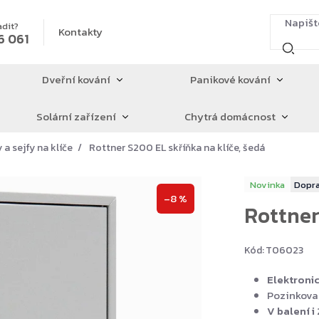
adit?
Kontakty
6 061
Dveřní kování
Panikové kování
Solární zařízení
Chytrá domácnost
 a sejfy na klíče
Rottner S200 EL skříňka na klíče, šedá
Novinka
–8 %
Rottner
Kód:
T06023
Elektronic
Pozinkova
V balení i