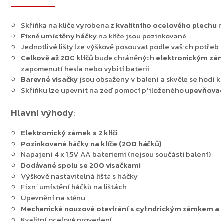
Skříňka na klíče vyrobena z
kvalitního ocelového plechu
n
Fixně umístěny háčky
na klíče jsou pozinkované
Jednotlivé lišty lze výškově posouvat podle vašich potřeb
Celkově až 200 klíčů
bude chráněných
elektronickým z
zapomenutí hesla nebo vybití baterii
Barevné visačky
jsou obsaženy v balení a skvěle se hodí k
Skříňku lze upevnit na zeď pomocí přiloženého
upevňovac
Hlavní výhody:
Elektronický zámek s 2 klíči
Pozinkované háčky na klíče (200 háčků)
Napájení 4 x 1,5V AA bateriemi (nejsou součástí balení)
Dodávané spolu se 200 visačkami
Výškově nastavitelná lišta s háčky
Fixní umístění háčků na lištách
Upevnění na stěnu
Mechanické nouzové otevírání s cylindrickým zámkem a 2
Kvalitní ocelové provedení