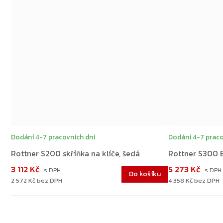
ZDARMA
Dodání 4-7 pracovních dní
Dodání 4-7 praco
Rottner S200 skříňka na klíče, šedá
Rottner S300 E
3 112 Kč
5 273 Kč
Do košíku
2 572 Kč bez DPH
4 358 Kč bez DPH