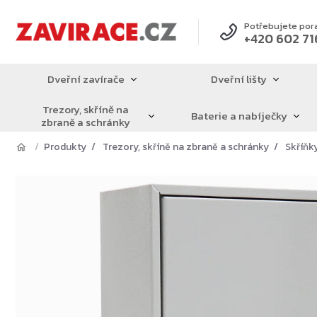
Přejít
na
Potřebujete por
+420 602 71
obsah
Dveřní zavírače
Dveřní lišty
Trezory, skříně na
Baterie a nabíječky
zbraně a schránky
Produkty
Trezory, skříně na zbraně a schránky
Skříňky