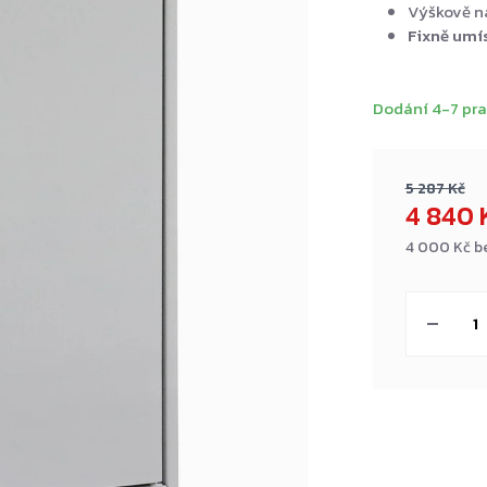
Výškově na
Fixně umí
Dodání 4-7 pra
5 287 Kč
4 840 
4 000 Kč b
Měrná
cena: