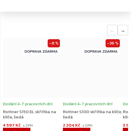
←
→
–8 %
–36 %
ZDARMA
ZDARMA
ZDARMA
ZDARMA
Dodání 4-7 pracovních dní
Dodání 4-7 pracovních dní
Dodá
Rottner S150 EL skříňka na
Rottner S100 skříňka na klíče,
Rot
klíče, šedá
šedá
klíč
4 597 Kč
2 204 Kč
3 9