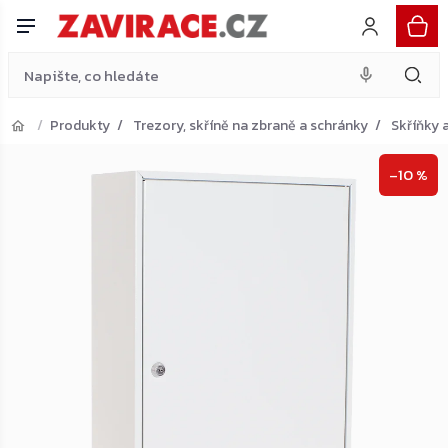
Rottner S150 skříňka na klíče, šedá
Přejít
Do košíku
4 052 Kč
na
obsah
Produkty
Trezory, skříně na zbraně a schránky
Skříňky a
Přejít do košíku
–10 %
Zpět do obchodu