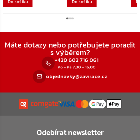
Do košíku
Do košíku
D
Zápatí
Máte dotazy nebo potřebujete poradit
s výběrem?
+420 602 716 061
Po - Pá 7:30 – 16:00
objednavky@zavirace.cz
Odebírat newsletter