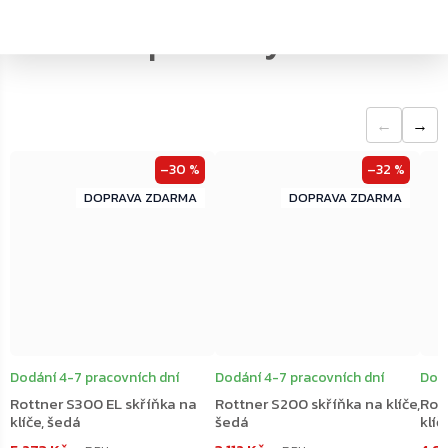
←
→
–30 %
–32 %
ZDARMA
ZDARMA
ZDARMA
ZDARMA
Dodání 4-7 pracovních dní
Dodání 4-7 pracovních dní
Dodá
Rottner S300 EL skříňka na
Rottner S200 skříňka na klíče,
Rot
klíče, šedá
šedá
klíč