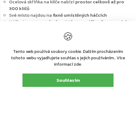
Ocelová skříňka na klíče nabízí
prostor celkově až pro
300 klíčů
Své místo najdou na
fixně umístěných háčcích
Háčky jsou rovnoměrně umístěny na
výškově posuvných
lištách
🍪
Lišty jsou nejen barevně odlišeny ale každý z háčků má
své číslo
Pozice klíčů se tak lépe pamatuje
Tento web používá soubory cookie. Dalším procházením
V balení kromě skříně najdete i
barevné visačky pro
tohoto webu vyjadřujete souhlas s jejich používáním.. Více
všechny 300 klíčů
informací zde.
Skříň se upevňuje na zeď
pomocí přiloženého
upevňovacího materiálu
Souhlasím
Hlavní výhody:
Cylindrický zámek s 2 klíči
Pozinkované háčky na klíče (300 háčků)
Dodávané spolu se 300 visačkami
Výškově nastavitelná lišta s háčky
Fixně umístěny háčky na lištách
Upevnění na stěnu