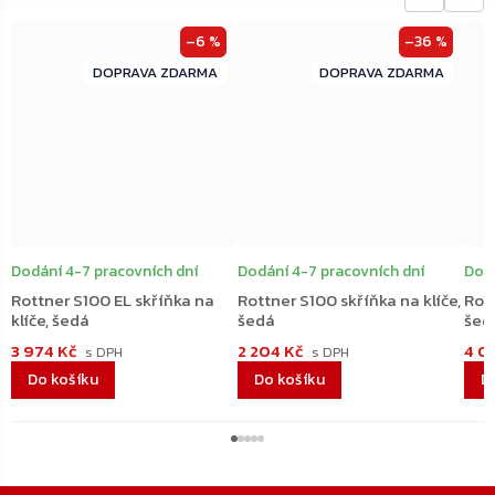
–6 %
–36 %
ZDARMA
ZDARMA
ZDARMA
ZDARMA
Dodání 4-7 pracovních dní
Dodání 4-7 pracovních dní
Dodá
Rottner S100 EL skříňka na
Rottner S100 skříňka na klíče,
Rott
klíče, šedá
šedá
šed
3 974 Kč
2 204 Kč
4 0
Do košíku
Do košíku
D