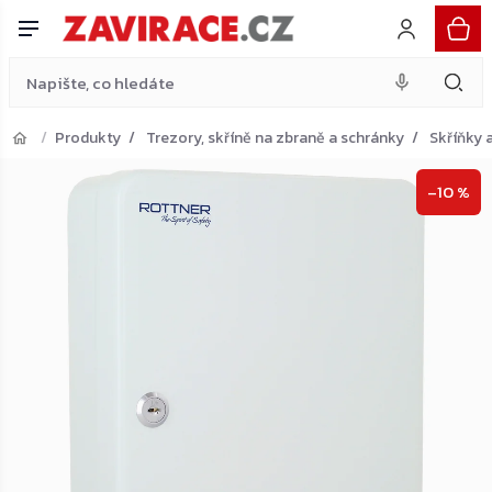
Rottner TS93 skříňka na klíče, šedá
Přejít
Do košíku
1 158 Kč
na
obsah
Produkty
Trezory, skříně na zbraně a schránky
Skříňky a
Přejít do košíku
–10 %
Zpět do obchodu