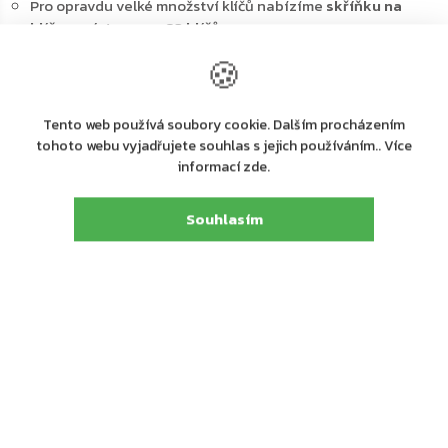
Pro opravdu velké množství klíčů nabízíme
skříňku na
klíče s místem pro 93 klíčů
Všechny klíče tak budou pěkně
roztříděny
a vždy si
🍪
najdou své místo
Skříňka obsahuje
fixně umístěny háčky na lištách
Bezpečné
a přitom stále pěkné odkládací místo pro
Tento web používá soubory cookie. Dalším procházením
všechny vaše klíče
tohoto webu vyjadřujete souhlas s jejich používáním.. Více
Nezabere mnoho místa, protože
skříňka se připevňuje na
informací zde.
stěnu
Souhlasím
Hlavní výhody:
Cylindrický zámek s 2 klíči
Prostor pro 93 klíčů
Fixně umístěny háčky na lištách
Kvalitní ocel