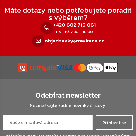
Zápatí
Máte dotazy nebo potřebujete poradit
s výběrem?
+420 602 716 061
Po - Pá 7:30 – 16:00
objednavky@zavirace.cz
Odebírat newsletter
Nezmeškejte žádné novinky či slevy!
Přihlásit se
Vložením e-mailu souhlasíte s
podmínkami ochrany osobních údajů