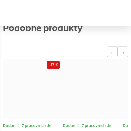
←
→
–17 %
Dodání 4-7 pracovních dní
Dodání 4-7 pracovních dní
Dodá